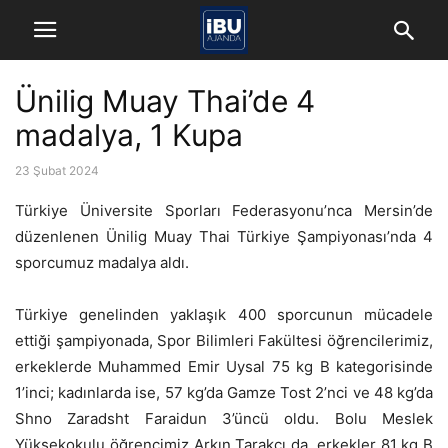
Ünilig Muay Thai’de 4
madalya, 1 Kupa
23 Şubat 2024
Türkiye Üniversite Sporları Federasyonu’nca Mersin’de
düzenlenen Ünilig Muay Thai Türkiye Şampiyonası’nda 4
sporcumuz madalya aldı.
Türkiye genelinden yaklaşık 400 sporcunun mücadele
ettiği şampiyonada, Spor Bilimleri Fakültesi öğrencilerimiz,
erkeklerde Muhammed Emir Uysal 75 kg B kategorisinde
1’inci; kadınlarda ise, 57 kg’da Gamze Tost 2’nci ve 48 kg’da
Shno Zaradsht Faraidun 3’üncü oldu. Bolu Meslek
Yüksekokulu öğrencimiz Arkın Tarakçı da, erkekler 81 kg B