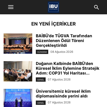
EN YENI İÇERIKLER
BAİBÜ’de TÜGVA Tarafından
Düzenlenen Ödül Töreni
Gerçekleştirildi
08 Ağustos 2026
GÜNDEM
Doğanın Kalbinde BAİBÜ’den
Küresel İklim Eylemine Stratejik
Adım: COP31 Yol Haritası...
07 Ağustos 2026
GENEL
Üniversitemiz küresel iklim
diplomasisinde yerini aldı
07 Ağustos 2026
GENEL