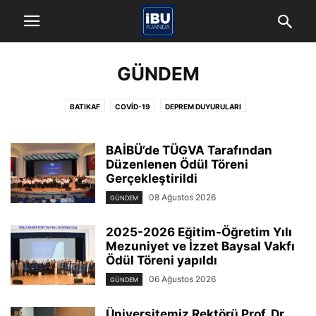
GÜNDEM
BATIKAF
COVID-19
DEPREM DUYURULARI
BAİBÜ’de TÜGVA Tarafından
Düzenlenen Ödül Töreni
Gerçekleştirildi
08 Ağustos 2026
GÜNDEM
2025-2026 Eğitim-Öğretim Yılı
Mezuniyet ve İzzet Baysal Vakfı
Ödül Töreni yapıldı
06 Ağustos 2026
GÜNDEM
Üniversitemiz Rektörü Prof. Dr.