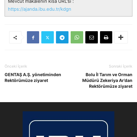
Mevcut makalenin kısa URL'si :
https://ajanda.ibu.edu.tr/kdgn
Önceki İçerik
Sonraki İçerik
GENTAŞ A.Ş. yönetiminden
Bolu İl Tarım ve Orman
Rektörümüze ziyaret
Müdürü Zekeriya Ar’dan
Rektörümüze ziyaret