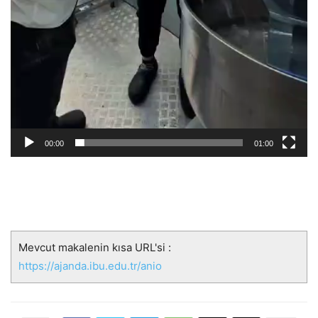
00:00
01:00
Mevcut makalenin kısa URL'si :
https://ajanda.ibu.edu.tr/anio