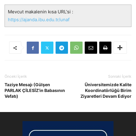
Mevcut makalenin kısa URL'si :
https://ajanda.ibu.edu.tr/unaf
Önceki İçerik
Sonraki İçerik
Taziye Mesajı (Gülşen
Üniversitemizde Kalite
PARLAK ÇİLESİZ’in Babasının
Koordinatörlüğü Birim
Vefatı)
Ziyaretleri Devam Ediyor