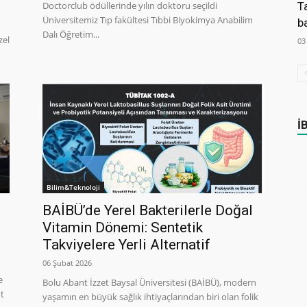
Doctorclub ödüllerinde yılın doktoru seçildi
T
Üniversitemiz Tıp fakültesi Tıbbi Biyokimya Anabilim
b
Dalı Öğretim...
zel
03
İ
Bilim&Teknoloji
BAİBÜ’de Yerel Bakterilerle Doğal
Vitamin Dönemi: Sentetik
Takviyelere Yerli Alternatif
06 Şubat 2026
e
Bolu Abant İzzet Baysal Üniversitesi (BAİBÜ), modern
nt
yaşamın en büyük sağlık ihtiyaçlarından biri olan folik