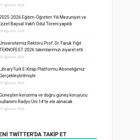
07 Ağustos 2026
2025-2026 Eğitim-Öğretim Yılı Mezuniyet ve
İzzet Baysal Vakfı Ödül Töreni yapıldı
06 Ağustos 2026
Üniversitemiz Rektörü Prof. Dr. Faruk Yiğit
TEKNOFEST 2026 takımlarımızı ziyaret etti
06 Ağustos 2026
LibraryTürk E-Kitap Platformu Aboneliğimiz
Gerçekleştirilmiştir
05 Ağustos 2026
Güneşten korunma ve doğru güneş koruyucu
kullanımı Radyo Üni 14’te ele alınacak
05 Ağustos 2026
ENI TWITTER’DA TAKIP ET