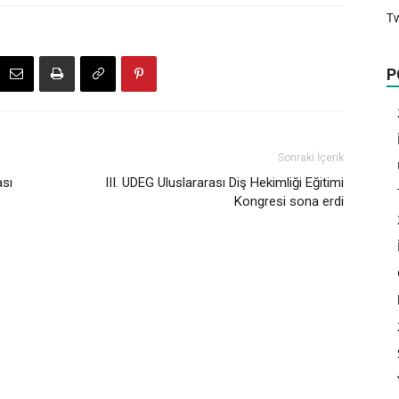
T
P
Sonraki İçerik
ası
III. UDEG Uluslararası Diş Hekimliği Eğitimi
Kongresi sona erdi