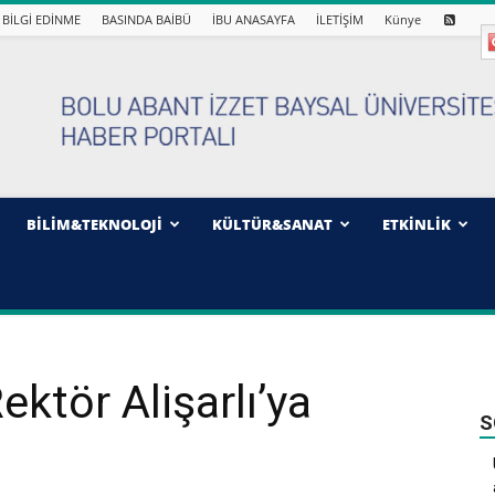
BİLGİ EDİNME
BASINDA BAİBÜ
İBU ANASAYFA
İLETİŞİM
Künye
BİLİM&TEKNOLOJİ
KÜLTÜR&SANAT
ETKİNLİK
ektör Alişarlı’ya
S