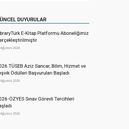
ÜNCEL DUYURULAR
ibraryTürk E-Kitap Platformu Aboneliğimiz
erçekleştirilmiştir
 Ağustos 2026
026 TÜSEB Aziz Sancar, Bilim, Hizmet ve
eşvik Ödülleri Başvuruları Başladı
 Ağustos 2026
026-ÖZYES Sınav Görevli Tercihleri
aşladı
 Ağustos 2026