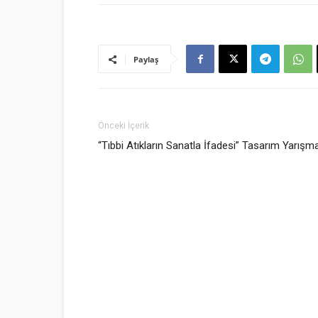
Paylaş
Önceki İçerik
“Tıbbi Atıkların Sanatla İfadesi” Tasarım Yarışm