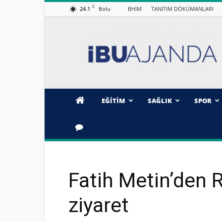
C
24.1
BHİM
TANITIM DÖKÜMANLARI
Bolu
İBÜ/AJANDA
EĞİTİM
SAĞLIK
SPOR
Fatih Metin’den R
ziyaret