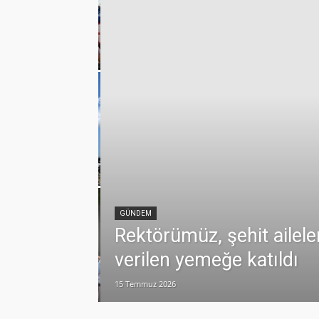
emmuz
lamlı yatırım
GÜNDEM
Rektörümüz, şehit ailele
verilen yemeğe katıldı
15 Temmuz 2026
dualarla anıldı