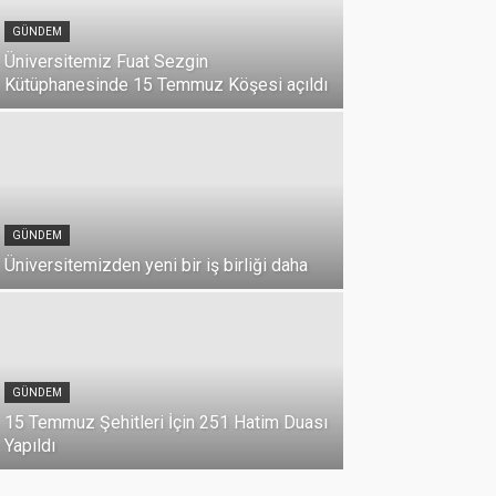
GÜNDEM
Üniversitemiz Fuat Sezgin
Kütüphanesinde 15 Temmuz Köşesi açıldı
GÜNDEM
Üniversitemizden yeni bir iş birliği daha
DUYURU
Üniversi
GÜNDEM
Milli Birl
15 Temmuz Şehitleri İçin 251 Hatim Duası
07 Temmuz 2026
Yapıldı