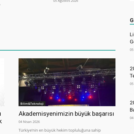
05 Ağustos 2026
6
G
L
G
05
2
T
05
2
Bilim&Teknoloji
B
u
Akademisyenimizin büyük başarısı
04
k
04 Nisan 2026
Türkiye’nin en büyük hekim topluluğuna sahip