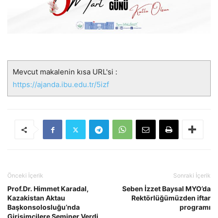
Mevcut makalenin kısa URL'si :
https://ajanda.ibu.edu.tr/5izf
Önceki İçerik
Sonraki İçerik
Prof.Dr. Himmet Karadal,
Seben İzzet Baysal MYO’da
Kazakistan Aktau
Rektörlüğümüzden iftar
Başkonsolosluğu’nda
programı
Girişimcilere Seminer Verdi