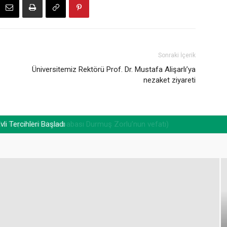
Sonraki İçerik
Üniversitemiz Rektörü Prof. Dr. Mustafa Alişarlı’ya
nezaket ziyareti
. Yaşar Zorlu’nun babası Durmuş Zorlu’nun vefatı)