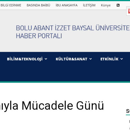
BİLGİ EDİNME
BASINDA BAİBÜ
İBU ANASAYFA
İLETİŞİM
Künye
BİLİM&TEKNOLOJİ
KÜLTÜR&SANAT
ETKİNLİK
mıyla Mücadele Günü
S