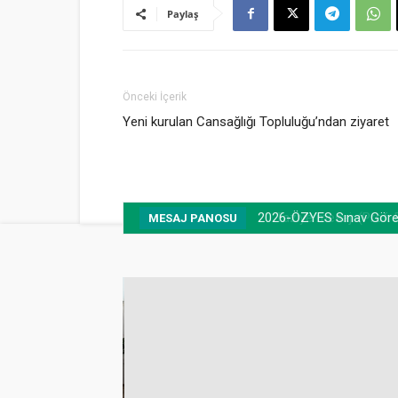
Paylaş
Önceki İçerik
Yeni kurulan Cansağlığı Topluluğu’ndan ziyaret
Taziye mesajı (Prof. Dr
MESAJ PANOSU
in