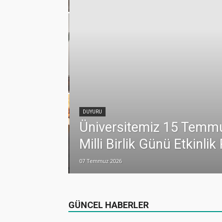
uz Köşesi açıldı
 iş birliği daha
DUYURU
Üniversitemiz 15 Temm
Milli Birlik Günü Etkinli
n 251 Hatim Duası
07 Temmuz 2026
GÜNCEL HABERLER