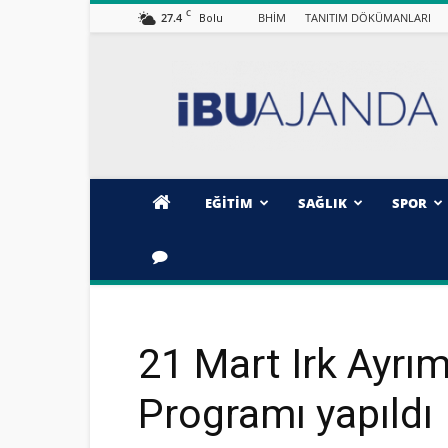
C
27.4
BHİM
TANITIM DÖKÜMANLARI
Bolu
İBÜ/AJANDA
EĞİTİM
SAĞLIK
SPOR
21 Mart Irk Ayrı
Programı yapıldı