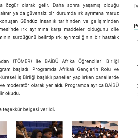
yaya özgür olarak gelir. Daha sonra yaşamış olduğu
T
 alınır ya da güvensiz bir durumda ırk ayrımına maruz
konuşan Gündüz insanlık tarihinden ve gelişiminden
P
mesi’nde ırk ayrımına karşı maddeler olduğunu dile
ın sürdüğünü belirtip ırk ayrımcılığının bir hastalık
ndan (TÖMER) ile BAİBÜ Afrika Öğrencileri Birliği
rogram başladı. Programda Afrikalı Gençlerin Rolü ve
Küresel İş Birliği başlıklı paneller yapılırken panellerde
st ve moderatör olarak yer aldı. Programda ayrıca BAİBÜ
iir okudu.
teşekkür belgesi verildi.