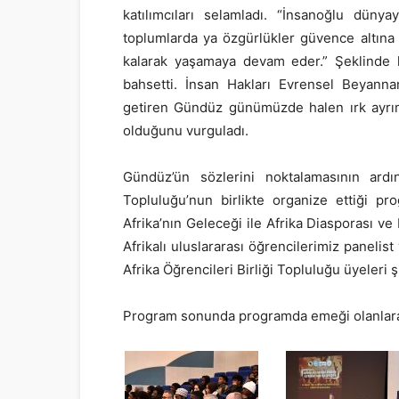
katılımcıları selamladı. “İnsanoğlu dün
toplumlarda ya özgürlükler güvence altına
kalarak yaşamaya devam eder.” Şeklinde 
bahsetti. İnsan Hakları Evrensel Beyanna
getiren Gündüz günümüzde halen ırk ayrımın
olduğunu vurguladı.
Gündüz’ün sözlerini noktalamasının ardı
Topluluğu’nun birlikte organize ettiği p
Afrika’nın Geleceği ile Afrika Diasporası ve 
Afrikalı uluslararası öğrencilerimiz paneli
Afrika Öğrencileri Birliği Topluluğu üyeleri ş
Program sonunda programda emeği olanlara 