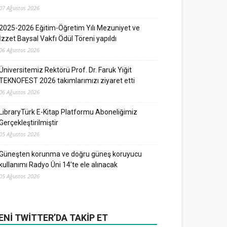
07 Ağustos 2026
2025-2026 Eğitim-Öğretim Yılı Mezuniyet ve
İzzet Baysal Vakfı Ödül Töreni yapıldı
06 Ağustos 2026
Üniversitemiz Rektörü Prof. Dr. Faruk Yiğit
TEKNOFEST 2026 takımlarımızı ziyaret etti
06 Ağustos 2026
LibraryTürk E-Kitap Platformu Aboneliğimiz
Gerçekleştirilmiştir
05 Ağustos 2026
Güneşten korunma ve doğru güneş koruyucu
kullanımı Radyo Üni 14’te ele alınacak
05 Ağustos 2026
ENI TWITTER’DA TAKIP ET