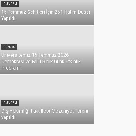
GÜNDEM
15 Temmuz Şehitleri İçin 251 Hatim Duası
Yapıldı
DUYURU
Üniversitemiz 15 Temmuz 2026
Demokrasi ve Milli Birlik Günü Etkinlik
Programı
GÜNDEM
GÜNDEM
Tıp Fakül
Diş Hekimliği Fakültesi Mezuniyet Töreni
02 Temmuz 2026
yapıldı