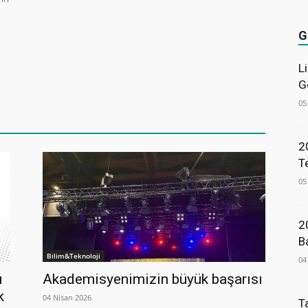
G
L
G
05
2
T
05
2
B
Bilim&Teknoloji
04
u
Akademisyenimizin büyük başarısı
k
04 Nisan 2026
T