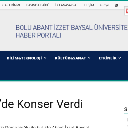
BİLGİ EDİNME
BASINDA BAİBÜ
İBU ANASAYFA
İLETİŞİM
Künye
BİLİM&TEKNOLOJİ
KÜLTÜR&SANAT
ETKİNLİK
’de Konser Verdi
S
ı Demircioğlu ile birlikte Abant İzzet Baysal