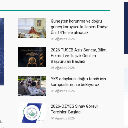
Güneşten korunma ve doğru
güneş koruyucu kullanımı Radyo
Üni 14’te ele alınacak
05 Ağustos 2026
2026 TÜSEB Aziz Sancar, Bilim,
Hizmet ve Teşvik Ödülleri
Başvuruları Başladı
05 Ağustos 2026
YKS adaylarını doğru tercih için
kampüslerimize bekliyoruz
05 Ağustos 2026
2026-ÖZYES Sınav Görevli
Tercihleri Başladı
04 Ağustos 2026
iz
rın