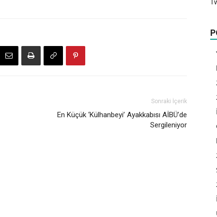
T
P
Sonraki İçerik
En Küçük ‘Külhanbeyi’ Ayakkabısı AİBÜ’de
Sergileniyor