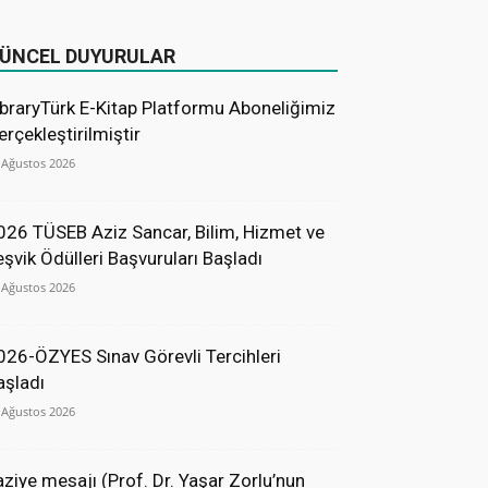
ÜNCEL DUYURULAR
ibraryTürk E-Kitap Platformu Aboneliğimiz
erçekleştirilmiştir
 Ağustos 2026
026 TÜSEB Aziz Sancar, Bilim, Hizmet ve
eşvik Ödülleri Başvuruları Başladı
 Ağustos 2026
026-ÖZYES Sınav Görevli Tercihleri
aşladı
 Ağustos 2026
aziye mesajı (Prof. Dr. Yaşar Zorlu’nun