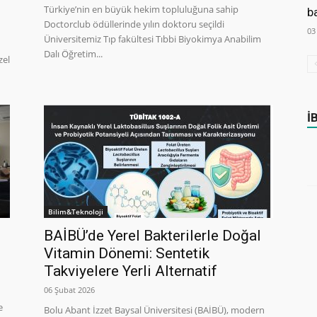
Türkiye’nin en büyük hekim topluluğuna sahip
b
Doctorclub ödüllerinde yılın doktoru seçildi
03
Üniversitemiz Tıp fakültesi Tıbbi Biyokimya Anabilim
Dalı Öğretim...
zel
İ
Bilim&Teknoloji
BAİBÜ’de Yerel Bakterilerle Doğal
Vitamin Dönemi: Sentetik
Takviyelere Yerli Alternatif
06 Şubat 2026
e
Bolu Abant İzzet Baysal Üniversitesi (BAİBÜ), modern