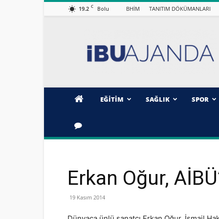
C
19.2
BHİM
TANITIM DÖKÜMANLARI
Bolu
İBÜ/AJANDA
EĞİTİM
SAĞLIK
SPOR
Erkan Oğur, AİBÜ
19 Kasım 2014
Dünyaca ünlü sanatçı Erkan Oğur, İsmail Hakk