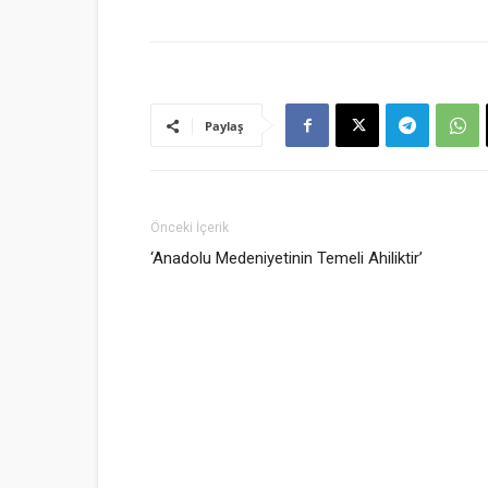
Paylaş
Önceki İçerik
‘Anadolu Medeniyetinin Temeli Ahiliktir’