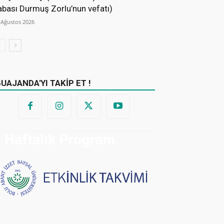
abası Durmuş Zorlu’nun vefatı)
 Ağustos 2026
BUAJANDA'YI TAKİP ET !
Haftalık Program