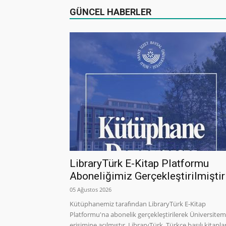
GÜNCEL HABERLER
LibraryTürk E-Kitap Platformu
Aboneliğimiz Gerçekleştirilmiştir
05 Ağustos 2026
Kütüphanemiz tarafından LibraryTürk E-Kitap
Platformu'na abonelik gerçekleştirilerek Üniversitem
erişimine açılmıştır. LibraryTürk, Türkçe basılı kitapla