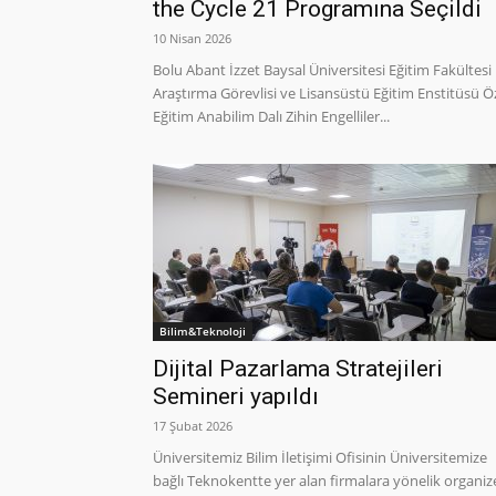
the Cycle 21 Programına Seçildi
10 Nisan 2026
Bolu Abant İzzet Baysal Üniversitesi Eğitim Fakültesi
Araştırma Görevlisi ve Lisansüstü Eğitim Enstitüsü Ö
Eğitim Anabilim Dalı Zihin Engelliler...
Bilim&Teknoloji
Dijital Pazarlama Stratejileri
Semineri yapıldı
17 Şubat 2026
Üniversitemiz Bilim İletişimi Ofisinin Üniversitemize
bağlı Teknokentte yer alan firmalara yönelik organiz