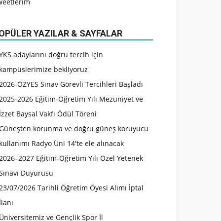
weetlerim
OPÜLER YAZILAR & SAYFALAR
YKS adaylarını doğru tercih için
kampüslerimize bekliyoruz
2026-ÖZYES Sınav Görevli Tercihleri Başladı
2025-2026 Eğitim-Öğretim Yılı Mezuniyet ve
İzzet Baysal Vakfı Ödül Töreni
Güneşten korunma ve doğru güneş koruyucu
kullanımı Radyo Üni 14'te ele alınacak
2026–2027 Eğitim-Öğretim Yılı Özel Yetenek
Sınavı Duyurusu
23/07/2026 Tarihli Öğretim Öyesi Alımı İptal
İlanı
Üniversitemiz ve Gençlik Spor İl