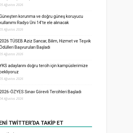
05 Ağustos 2026
Güneşten korunma ve doğru güneş koruyucu
kullanımı Radyo Üni 14’te ele alınacak
05 Ağustos 2026
2026 TÜSEB Aziz Sancar, Bilim, Hizmet ve Teşvik
Ödülleri Başvuruları Başladı
05 Ağustos 2026
YKS adaylarını doğru tercih için kampüslerimize
bekliyoruz
05 Ağustos 2026
2026-ÖZYES Sınav Görevli Tercihleri Başladı
04 Ağustos 2026
ENI TWITTER’DA TAKIP ET