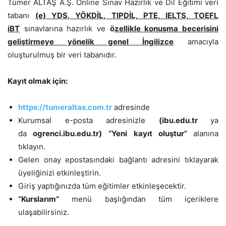
Tümer ALTAŞ A.Ş. Online Sınav Hazırlık ve Dil Eğitimi veri
tabanı
(e) YDS, YÖKDİL, TIPDİL, PTE, IELTS, TOEFL
iBT
sınavlarına hazırlık ve
ö
zellikle konuşma becerisini
geliştirmeye yönelik genel İngilizce
amacıyla
oluşturulmuş bir veri tabanıdır.
Kayıt olmak için:
https://tumeraltas.com.tr
adresinde
Kurumsal e-posta adresinizle
(ibu.edu.tr
ya
da
ogrenci.ibu.edu.tr)
“Yeni kayıt oluştur”
alanına
tıklayın.
Gelen onay epostasındaki bağlantı adresini tıklayarak
üyeliğinizi etkinleştirin.
Giriş yaptığınızda tüm eğitimler etkinleşecektir.
“Kurslarım”
menü başlığından tüm içeriklere
ulaşabilirsiniz.