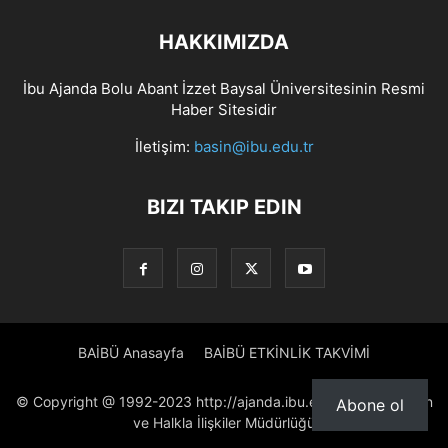
HAKKIMIZDA
İbu Ajanda Bolu Abant İzzet Baysal Üniversitesinin Resmi
Haber Sitesidir
İletişim:
basin@ibu.edu.tr
BIZI TAKIP EDIN
BAİBÜ Anasayfa
BAİBÜ ETKİNLİK TAKVİMİ
© Copyright @ 1992-2023 http://ajanda.ibu.edu.tr/ Proje: Basın
Abone ol
ve Halkla İlişkiler Müdürlüğü