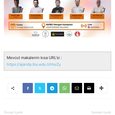
Mevcut makalenin kısa URL'si :
https://ajanda.ibu.edu.tr/mu2y
Önceki İçerik
Sonraki İçerik