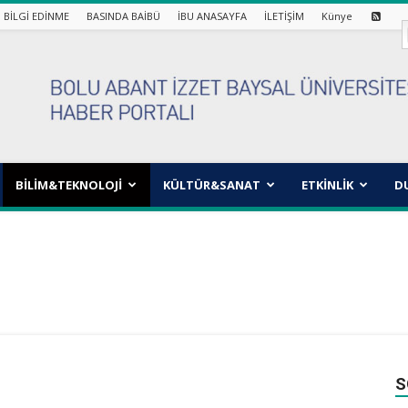
BİLGİ EDİNME
BASINDA BAİBÜ
İBU ANASAYFA
İLETİŞİM
Künye
BİLİM&TEKNOLOJİ
KÜLTÜR&SANAT
ETKİNLİK
D
S