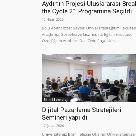
Aydın’ın Projesi Uluslararası Brea
the Cycle 21 Programına Seçildi
10 Nisan 2026
Bolu Abant İzzet Baysal Üniversitesi Eğitim Fakültes
Araştırma Görevlisi ve Lisansüstü Eğitim Enstitüsü
Özel Eğitim Anabilim Dalı Zihin Engelliler...
Bilim&Teknoloji
Dijital Pazarlama Stratejileri
Semineri yapıldı
17 Şubat 2026
Üniversitemiz Bilim İletişimi Ofisinin Üniversitemize