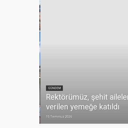
emmuz
lamlı yatırım
GÜNDEM
Rektörümüz, şehit ailele
verilen yemeğe katıldı
15 Temmuz 2026
dualarla anıldı