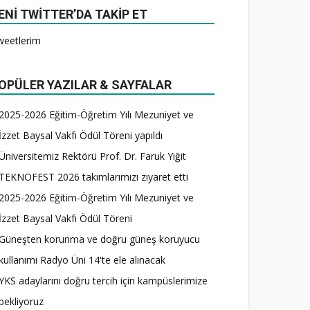
ENI TWITTER’DA TAKIP ET
weetlerim
OPÜLER YAZILAR & SAYFALAR
2025-2026 Eğitim-Öğretim Yılı Mezuniyet ve
İzzet Baysal Vakfı Ödül Töreni yapıldı
Üniversitemiz Rektörü Prof. Dr. Faruk Yiğit
TEKNOFEST 2026 takımlarımızı ziyaret etti
2025-2026 Eğitim-Öğretim Yılı Mezuniyet ve
İzzet Baysal Vakfı Ödül Töreni
Güneşten korunma ve doğru güneş koruyucu
kullanımı Radyo Üni 14'te ele alınacak
YKS adaylarını doğru tercih için kampüslerimize
bekliyoruz