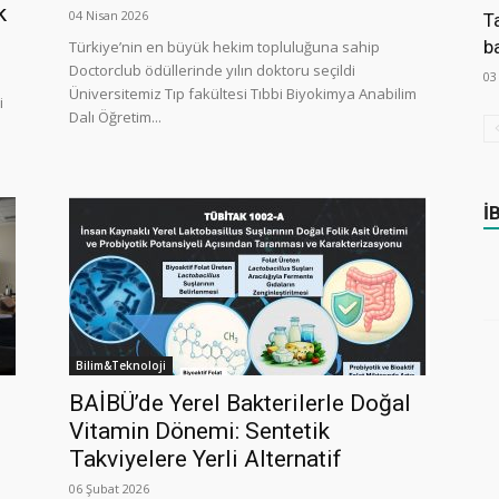
k
04 Nisan 2026
T
b
Türkiye’nin en büyük hekim topluluğuna sahip
Doctorclub ödüllerinde yılın doktoru seçildi
03
Üniversitemiz Tıp fakültesi Tıbbi Biyokimya Anabilim
i
Dalı Öğretim...
İ
Bilim&Teknoloji
BAİBÜ’de Yerel Bakterilerle Doğal
Vitamin Dönemi: Sentetik
Takviyelere Yerli Alternatif
06 Şubat 2026