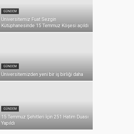
GÜNDEM
Üniversitemiz Fuat Sezgin
Kütüphanesinde 15 Temmuz Köşesi açıldı
GÜNDEM
Üniversitemizden yeni bir iş birliği daha
DUYURU
Üniversi
GÜNDEM
Milli Birl
15 Temmuz Şehitleri İçin 251 Hatim Duası
07 Temmuz 2026
Yapıldı