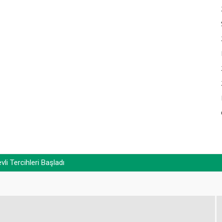
Tercihleri Başladı
. Yaşar Zorlu’nun babası Durmuş Zorlu’nun vefatı)