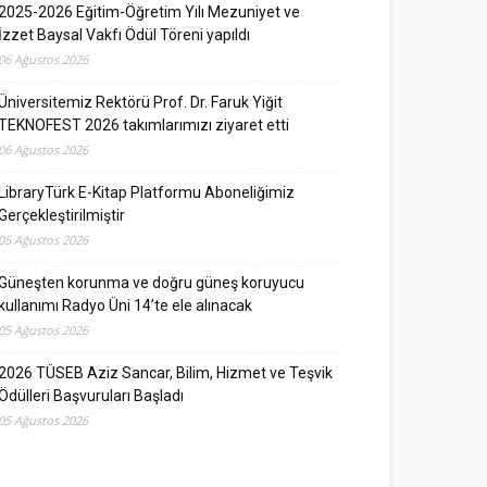
2025-2026 Eğitim-Öğretim Yılı Mezuniyet ve
İzzet Baysal Vakfı Ödül Töreni yapıldı
06 Ağustos 2026
Üniversitemiz Rektörü Prof. Dr. Faruk Yiğit
TEKNOFEST 2026 takımlarımızı ziyaret etti
06 Ağustos 2026
LibraryTürk E-Kitap Platformu Aboneliğimiz
Gerçekleştirilmiştir
05 Ağustos 2026
Güneşten korunma ve doğru güneş koruyucu
kullanımı Radyo Üni 14’te ele alınacak
05 Ağustos 2026
2026 TÜSEB Aziz Sancar, Bilim, Hizmet ve Teşvik
Ödülleri Başvuruları Başladı
05 Ağustos 2026