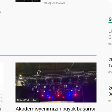
05 Ağustos 2026
n
G
L
G
05
2
T
05
2
B
Bilim&Teknoloji
04
u
Akademisyenimizin büyük başarısı