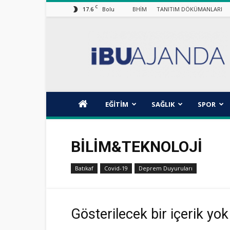
C
17.6
BHİM
TANITIM DÖKÜMANLARI
Bolu
İBÜ/AJANDA
EĞİTİM
SAĞLIK
SPOR
BILIM&TEKNOLOJI
Batıkaf
Covid-19
Deprem Duyuruları
Gösterilecek bir içerik yok