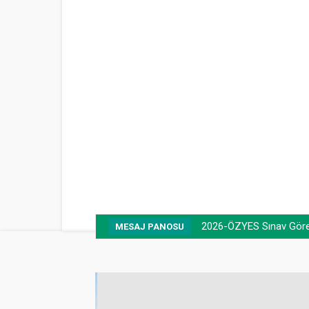
2026-ÖZYES Sınav Görevli 
Taziye mesajı (Prof. Dr
MESAJ PANOSU