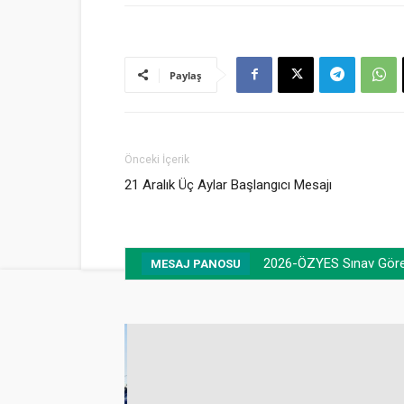
Paylaş
Önceki İçerik
21 Aralık Üç Aylar Başlangıcı Mesajı
2026-ÖZYES Sınav Görevl
MESAJ PANOSU