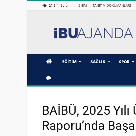
C
21.8
BHİM
TANITIM DÖKÜMANLARI
Bolu
İBÜ/AJANDA
EĞİTİM
SAĞLIK
SPOR
BAİBÜ, 2025 Yılı 
Raporu’nda Başarı