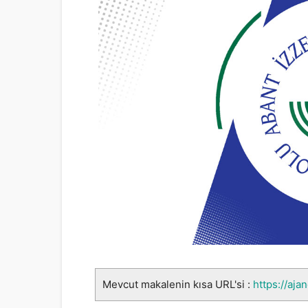
Mevcut makalenin kısa URL'si :
https://aja