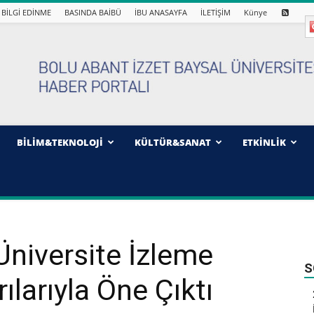
BİLGİ EDİNME
BASINDA BAİBÜ
İBU ANASAYFA
İLETİŞİM
Künye
BİLİM&TEKNOLOJİ
KÜLTÜR&SANAT
ETKİNLİK
Üniversite İzleme
S
larıyla Öne Çıktı