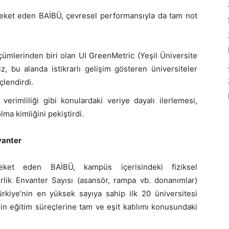
reket eden BAİBÜ, çevresel performansıyla da tam not
lçümlerinden biri olan UI GreenMetric (Yeşil Üniversite
z, bu alanda istikrarlı gelişim gösteren üniversiteler
çlendirdi.
verimliliği gibi konulardaki veriye dayalı ilerlemesi,
ma kimliğini pekiştirdi.
vanter
hareket eden BAİBÜ, kampüs içerisindeki fiziksel
lirlik Envanter Sayısı (asansör, rampa vb. donanımlar)
ürkiye’nin en yüksek sayıya sahip ilk 20 üniversitesi
erin eğitim süreçlerine tam ve eşit katılımı konusundaki