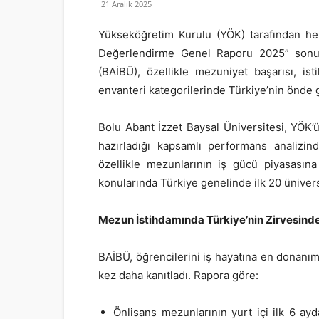
21 Aralık 2025
Yükseköğretim Kurulu (YÖK) tarafından her
Değerlendirme Genel Raporu 2025” sonuçla
(BAİBÜ), özellikle mezuniyet başarısı, isti
envanteri kategorilerinde Türkiye’nin önde g
Bolu Abant İzzet Baysal Üniversitesi, YÖK’ün
hazırladığı kapsamlı performans analizind
özellikle mezunlarının iş gücü piyasasına 
konularında Türkiye genelinde ilk 20 ünivers
Mezun İstihdamında Türkiye’nin Zirvesind
BAİBÜ, öğrencilerini iş hayatına en donanıml
kez daha kanıtladı. Rapora göre:
Önlisans mezunlarının yurt içi ilk 6 ay