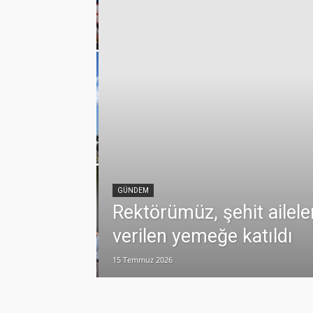
emmuz
lamlı yatırım
GÜNDEM
Rektörümüz, şehit ailele
verilen yemeğe katıldı
15 Temmuz 2026
dualarla anıldı