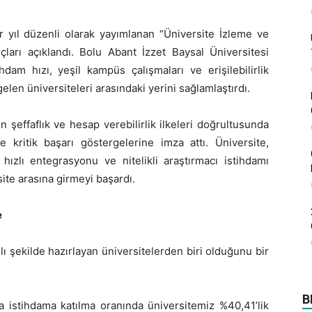
 yıl düzenli olarak yayımlanan “Üniversite İzleme ve
rı açıklandı. Bolu Abant İzzet Baysal Üniversitesi
hdam hızı, yeşil kampüs çalışmaları ve erişilebilirlik
elen üniversiteleri arasındaki yerini sağlamlaştırdı.
 şeffaflık ve hesap verebilirlik ilkeleri doğrultusunda
e kritik başarı göstergelerine imza attı. Üniversite,
hızlı entegrasyonu ve nitelikli araştırmacı istihdamı
ite arasına girmeyi başardı.
e
ı şekilde hazırlayan üniversitelerden biri olduğunu bir
B
da istihdama katılma oranında üniversitemiz %40,41’lik