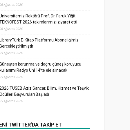
06 Ağustos 2026
Üniversitemiz Rektörü Prof. Dr. Faruk Yiğit
TEKNOFEST 2026 takımlarımızı ziyaret etti
06 Ağustos 2026
LibraryTürk E-Kitap Platformu Aboneliğimiz
Gerçekleştirilmiştir
05 Ağustos 2026
Güneşten korunma ve doğru güneş koruyucu
kullanımı Radyo Üni 14’te ele alınacak
05 Ağustos 2026
2026 TÜSEB Aziz Sancar, Bilim, Hizmet ve Teşvik
Ödülleri Başvuruları Başladı
05 Ağustos 2026
ENI TWITTER’DA TAKIP ET