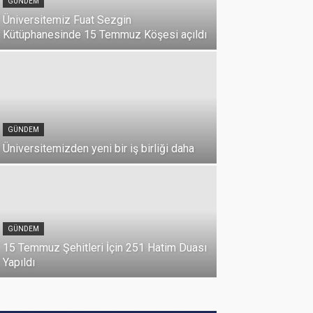
GÜNDEM
Üniversitemiz Fuat Sezgin
Kütüphanesinde 15 Temmuz Köşesi açıldı
GÜNDEM
Üniversitemizden yeni bir iş birliği daha
DUYURU
Üniversi
GÜNDEM
Milli Birl
15 Temmuz Şehitleri İçin 251 Hatim Duası
07 Temmuz 2026
Yapıldı