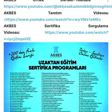
https://www.youtube.com/@akbesakademikbilgiveegiti
AKBES
Tanıtım Videosu
:
https://www.youtube.com/watch?v=rwyVMx1eMEo
AKBES
Sertifika Sorgulama
Videosu:
https://www.youtube.com/watch?
v=iycj2mpsIVE