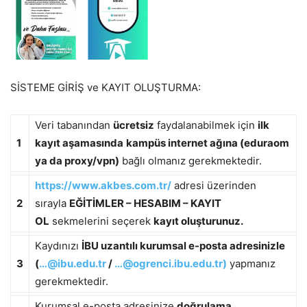
SİSTEME GİRİŞ ve KAYIT OLUŞTURMA:
Veri tabanından
ücretsiz
faydalanabilmek için
ilk
1
kayıt aşamasında
kampüs internet ağına (eduraom
ya da proxy/vpn)
bağlı olmanız gerekmektedir.
https://www.akbes.com.tr/
adresi üzerinden
2
sırayla
EĞİTİMLER – HESABIM – KAYIT
OL
sekmelerini seçerek
kayıt oluşturunuz.
Kaydınızı
İBU uzantılı kurumsal e-posta adresinizle
3
(
…@ibu.edu.tr
/
…@ogrenci.ibu.edu.tr
)
yapmanız
gerekmektedir.
Kurumsal e-posta adresinize
doğrulama