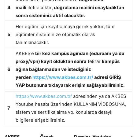
4
maili
iletilecektir;
doğrulama mailini onayladıktan
sonra sisteminiz aktif olacaktır.
Her eğitim için kayıt olmaya gerek yoktur; tüm
5
eğitimler sisteminize otomatik olarak
tanımlanacaktır.
AKBES’e
bir kez kampüs ağından (eduroam ya da
proxy/vpn) kayıt olduktan sonra
tekrar
kampüs
6
ağına bağlanmadan ve istediğiniz
yerden
https://www.akbes.com.tr/
adresi GİRİŞ
YAP butonuna tıklayarak erişim sağlayabilirsiniz.
https://www.akbes.com.tr/
adresinden ya da AKBES
Youtube hesabı üzerinden KULLANIM VİDEOSUNA,
7
sistem ve sertifika alma vb. konularda detaylı
bilgilere erişebilirsiniz.
AKBES
Örnek Dersler-Youtube :