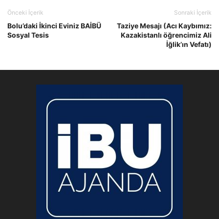
Önceki İçerik
Sonraki İçerik
Bolu’daki İkinci Eviniz BAİBÜ
Taziye Mesajı (Acı Kaybımız:
Sosyal Tesis
Kazakistanlı öğrencimiz Ali
İğlik’ın Vefatı)