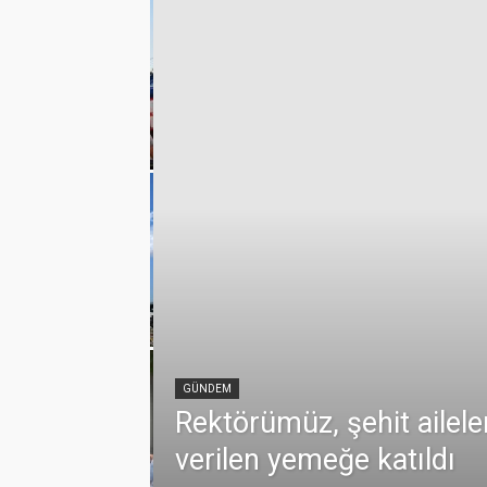
emmuz
lamlı yatırım
GÜNDEM
Rektörümüz, şehit ailele
verilen yemeğe katıldı