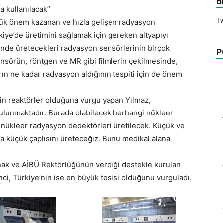
B
a kullanılacak”
T
yük önem kazanan ve hızla gelişen radyasyon
iye’de üretimini sağlamak için gereken altyapıyı
rinde üretecekleri radyasyon sensörlerinin birçok
P
sensörün, röntgen ve MR gibi filmlerin çekilmesinde,
ın ne kadar radyasyon aldığının tespiti için de önem
rin reaktörler olduğuna vurgu yapan Yılmaz,
 bulunmaktadır. Burada olabilecek herhangi nükleer
k nükleer radyasyon dedektörleri üretilecek. Küçük ve
pta küçük çaplısını üreteceğiz. Bunu medikal alana
ynak ve AİBÜ Rektörlüğünün verdiği destekle kurulan
i, Türkiye’nin ise en büyük tesisi olduğunu vurguladı.