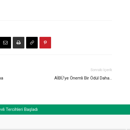
Sonraki İçerik
na
AİBÜ’ye Önemli Bir Ödül Daha…
i Tercihleri Başladı