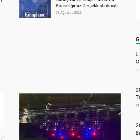
i
Aboneliğimiz Gerçekleştirilmiştir
05 Ağustos 2026
G
L
G
05
2
T
05
2
B