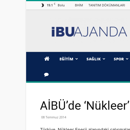
C
19.1
BHİM
TANITIM DÖKÜMANLARI
Bolu
İBÜ/AJANDA
EĞİTİM
SAĞLIK
SPOR
AİBÜ’de ‘Nükleer’
08 Temmuz 2014
Türkiye, Nükleer Enerji alanındaki çalışmala