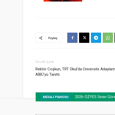
Paylaş
Önceki İçerik
Rektör Coşkun, TRT Okul’da Üniversite Adayları
AİBÜ’yü Tanıttı
2026-ÖZYES Sınav Görevl
MESAJ PANOSU