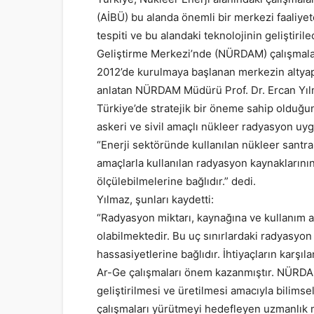
(AİBÜ) bu alanda önemli bir merkezi faaliyet
tespiti ve bu alandaki teknolojinin geliştir
Geliştirme Merkezi’nde (NÜRDAM) çalışmalar
2012’de kurulmaya başlanan merkezin altyapı
anlatan NÜRDAM Müdürü Prof. Dr. Ercan Yılm
Türkiye’de stratejik bir öneme sahip olduğunu
askeri ve sivil amaçlı nükleer radyasyon uy
“Enerji sektöründe kullanılan nükleer santral
amaçlarla kullanılan radyasyon kaynaklarının
ölçülebilmelerine bağlıdır.” dedi.
Yılmaz, şunları kaydetti:
“Radyasyon miktarı, kaynağına ve kullanım 
olabilmektedir. Bu uç sınırlardaki radyasyon
hassasiyetlerine bağlıdır. İhtiyaçların karşı
Ar-Ge çalışmaları önem kazanmıştır. NÜRDAM
geliştirilmesi ve üretilmesi amacıyla bilimse
çalışmaları yürütmeyi hedefleyen uzmanlık m