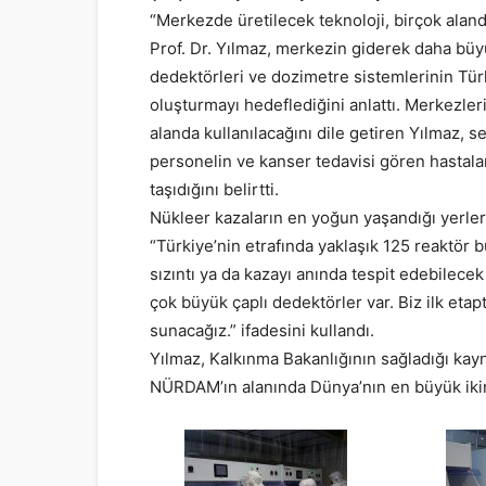
“Merkezde üretilecek teknoloji, birçok aland
Prof. Dr. Yılmaz, merkezin giderek daha bü
dedektörleri ve dozimetre sistemlerinin Türk
oluşturmayı hedeflediğini anlattı. Merkezle
alanda kullanılacağını dile getiren Yılmaz, 
personelin ve kanser tedavisi gören hastalar
taşıdığını belirtti.
Nükleer kazaların en yoğun yaşandığı yerle
“Türkiye’nin etrafında yaklaşık 125 reaktör
sızıntı ya da kazayı anında tespit edebilece
çok büyük çaplı dedektörler var. Biz ilk eta
sunacağız.” ifadesini kullandı.
Yılmaz, Kalkınma Bakanlığının sağladığı ka
NÜRDAM’ın alanında Dünya’nın en büyük ikinc