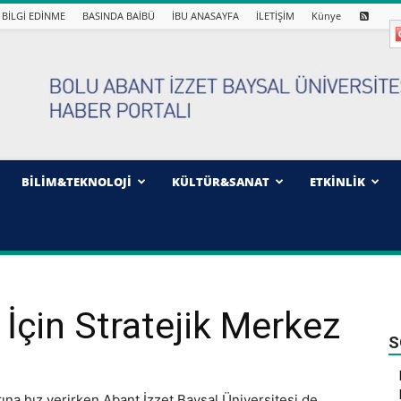
BİLGİ EDİNME
BASINDA BAİBÜ
İBU ANASAYFA
İLETİŞİM
Künye
BİLİM&TEKNOLOJİ
KÜLTÜR&SANAT
ETKİNLİK
 İçin Stratejik Merkez
S
rına hız verirken Abant İzzet Baysal Üniversitesi de