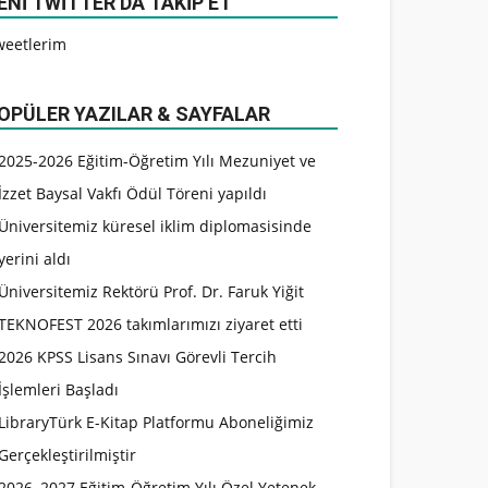
ENI TWITTER’DA TAKIP ET
weetlerim
OPÜLER YAZILAR & SAYFALAR
2025-2026 Eğitim-Öğretim Yılı Mezuniyet ve
İzzet Baysal Vakfı Ödül Töreni yapıldı
Üniversitemiz küresel iklim diplomasisinde
yerini aldı
Üniversitemiz Rektörü Prof. Dr. Faruk Yiğit
TEKNOFEST 2026 takımlarımızı ziyaret etti
2026 KPSS Lisans Sınavı Görevli Tercih
İşlemleri Başladı
LibraryTürk E-Kitap Platformu Aboneliğimiz
Gerçekleştirilmiştir
2026–2027 Eğitim-Öğretim Yılı Özel Yetenek