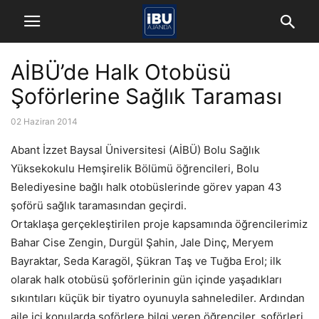
AİBÜ’de Halk Otobüsü
Şoförlerine Sağlık Taraması
02 Haziran 2014
Abant İzzet Baysal Üniversitesi (AİBÜ) Bolu Sağlık
Yüksekokulu Hemşirelik Bölümü öğrencileri, Bolu
Belediyesine bağlı halk otobüslerinde görev yapan 43
şoförü sağlık taramasından geçirdi.
Ortaklaşa gerçekleştirilen proje kapsamında öğrencilerimiz
Bahar Cise Zengin, Durgül Şahin, Jale Dinç, Meryem
Bayraktar, Seda Karagöl, Şükran Taş ve Tuğba Erol; ilk
olarak halk otobüsü şoförlerinin gün içinde yaşadıkları
sıkıntıları küçük bir tiyatro oyunuyla sahnelediler. Ardından
aile içi konularda şoförlere bilgi veren öğrenciler, şoförleri