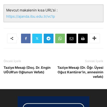
Mevcut makalenin kısa URL'si :
https://ajanda.ibu.edu.tr/vc1p
Önceki İçerik
Sonraki İçerik
Taziye Mesajı (Doç. Dr. Engin
Taziye Mesajı (Dr. Öğr. Üyesi
UĞUR’un Oğlunun Vefatı)
Oğuz Kantürer’in, annesinin
vefatı)