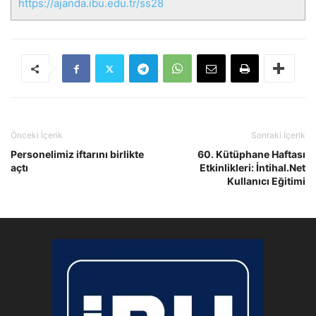
https://ajanda.ibu.edu.tr/ss28
Önceki İçerik
Sonraki İçerik
Personelimiz iftarını birlikte
60. Kütüphane Haftası
açtı
Etkinlikleri: İntihal.Net
Kullanıcı Eğitimi