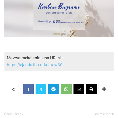
Mevcut makalenin kısa URL'si :
https://ajanda.ibu.edu.tr/aw30
Önceki İçerik
Sonraki İçerik