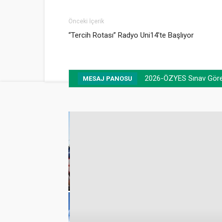
Önceki İçerik
“Tercih Rotası” Radyo Uni14’te Başlıyor
2026-ÖZYES Sınav Görevl
MESAJ PANOSU
emmuz