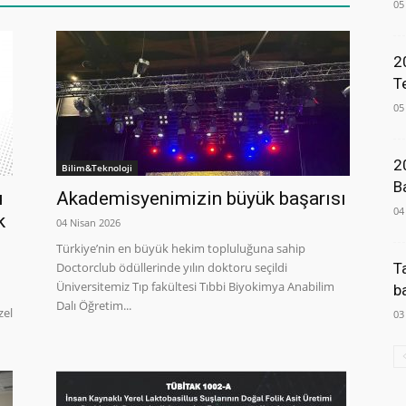
05
2
T
05
2
Bilim&Teknoloji
B
u
Akademisyenimizin büyük başarısı
04
k
04 Nisan 2026
Türkiye’nin en büyük hekim topluluğuna sahip
Doctorclub ödüllerinde yılın doktoru seçildi
T
Üniversitemiz Tıp fakültesi Tıbbi Biyokimya Anabilim
b
Dalı Öğretim...
zel
03