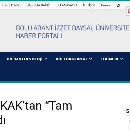
BİLGİ EDİNME
BASINDA BAİBÜ
İBU ANASAYFA
İLETİŞİM
Künye
BİLİM&TEKNOLOJİ
KÜLTÜR&SANAT
ETKİNLİK
ÖKAK’tan “Tam
S
dı