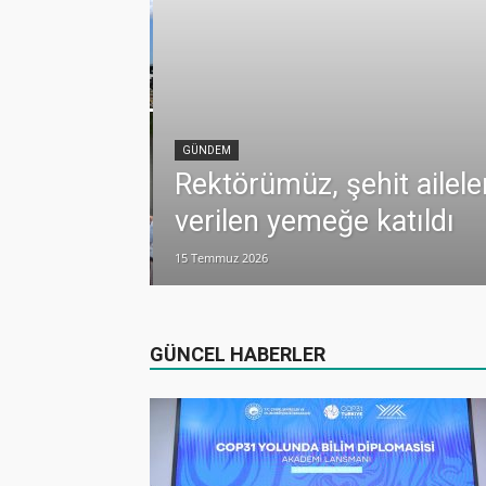
lamlı yatırım
GÜNDEM
Rektörümüz, şehit ailele
verilen yemeğe katıldı
15 Temmuz 2026
dualarla anıldı
GÜNCEL HABERLER