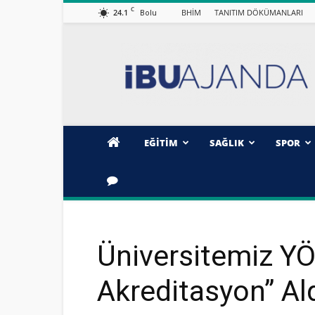
C
24.1
BHİM
TANITIM DÖKÜMANLARI
Bolu
İBÜ/AJANDA
EĞİTİM
SAĞLIK
SPOR
Üniversitemiz Y
Akreditasyon” Al