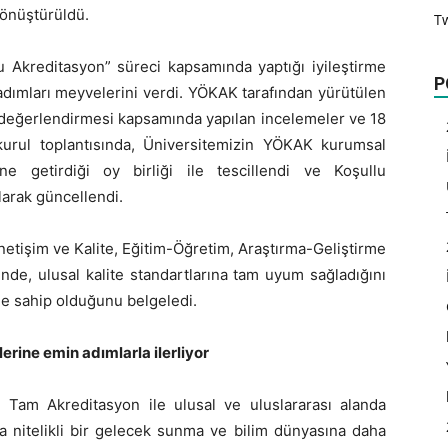
dönüştürüldü.
T
lu Akreditasyon” süreci kapsamında yaptığı iyileştirme
P
 adımları meyvelerini verdi. YÖKAK tarafından yürütülen
değerlendirmesi kapsamında yapılan incelemeler ve 18
urul toplantısında, Üniversitemizin YÖKAK kurumsal
ine getirdiği oy birliği ile tescillendi ve Koşullu
arak güncellendi.
Yönetişim ve Kalite, Eğitim-Öğretim, Araştırma-Geliştirme
inde, ulusal kalite standartlarına tam uyum sağladığını
ne sahip olduğunu belgeledi.
rine emin adımlarla ilerliyor
ği Tam Akreditasyon ile ulusal ve uluslararası alanda
ha nitelikli bir gelecek sunma ve bilim dünyasına daha