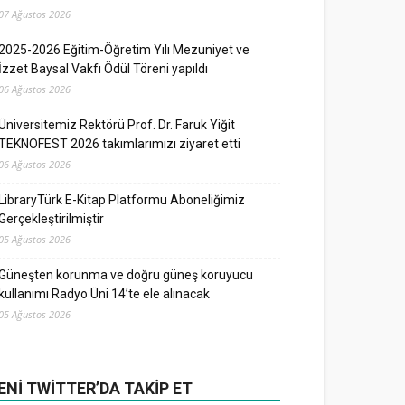
07 Ağustos 2026
2025-2026 Eğitim-Öğretim Yılı Mezuniyet ve
İzzet Baysal Vakfı Ödül Töreni yapıldı
06 Ağustos 2026
Üniversitemiz Rektörü Prof. Dr. Faruk Yiğit
TEKNOFEST 2026 takımlarımızı ziyaret etti
06 Ağustos 2026
LibraryTürk E-Kitap Platformu Aboneliğimiz
Gerçekleştirilmiştir
05 Ağustos 2026
Güneşten korunma ve doğru güneş koruyucu
kullanımı Radyo Üni 14’te ele alınacak
05 Ağustos 2026
ENI TWITTER’DA TAKIP ET