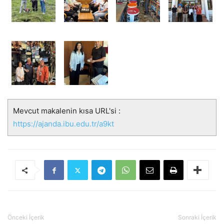
Mevcut makalenin kısa URL'si :
https://ajanda.ibu.edu.tr/a9kt
Önceki İçerik
Sonraki İçerik