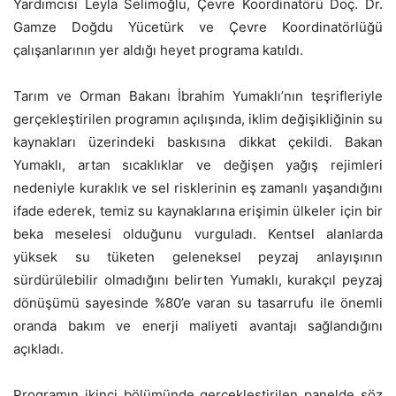
Yardımcısı Leyla Selimoğlu, Çevre Koordinatörü Doç. Dr.
Gamze Doğdu Yücetürk ve Çevre Koordinatörlüğü
çalışanlarının yer aldığı heyet programa katıldı.
Tarım ve Orman Bakanı İbrahim Yumaklı’nın teşrifleriyle
gerçekleştirilen programın açılışında, iklim değişikliğinin su
kaynakları üzerindeki baskısına dikkat çekildi. Bakan
Yumaklı, artan sıcaklıklar ve değişen yağış rejimleri
nedeniyle kuraklık ve sel risklerinin eş zamanlı yaşandığını
ifade ederek, temiz su kaynaklarına erişimin ülkeler için bir
beka meselesi olduğunu vurguladı. Kentsel alanlarda
yüksek su tüketen geleneksel peyzaj anlayışının
sürdürülebilir olmadığını belirten Yumaklı, kurakçıl peyzaj
dönüşümü sayesinde %80’e varan su tasarrufu ile önemli
oranda bakım ve enerji maliyeti avantajı sağlandığını
açıkladı.
Programın ikinci bölümünde gerçekleştirilen panelde söz