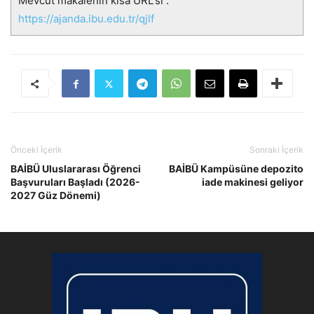
Mevcut makalenin kısa URL'si :
https://ajanda.ibu.edu.tr/qjlf
Önceki İçerik
Sonraki İçerik
BAİBÜ Uluslararası Öğrenci
BAİBÜ Kampüsüne depozito
Başvuruları Başladı (2026-
iade makinesi geliyor
2027 Güz Dönemi)