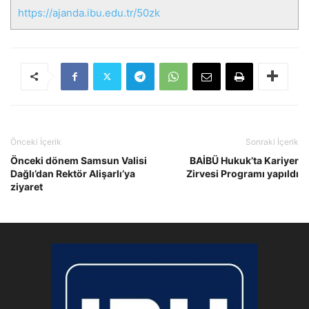
https://ajanda.ibu.edu.tr/50zk
Önceki İçerik
Sonraki İçerik
Önceki dönem Samsun Valisi
BAİBÜ Hukuk’ta Kariyer
Dağlı’dan Rektör Alişarlı’ya
Zirvesi Programı yapıldı
ziyaret