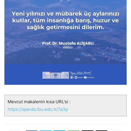
Mevcut makalenin kısa URL'si :
https://ajanda.ibu.edu.tr/7a3p