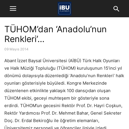
TÜHOM’dan ‘Anadolu’nun
Renkleri’…
09 Mayıs 2014
Abant İzzet Baysal Üniversitesi (AİBÜ) Türk Halk Oyunları
ve Halk Müziği Topluluğu (TÜHOM) kuruluşunun 15’inci yıl
dönümü dolayısıyla düzenlediği ‘Anadolu’nun Renkleri’ halk
oyunları gösterisiyle büyüledi. Kongre Merkezinde
düzenlenen etkinlikte yaklaşık 100 dansçıdan oluşan
TÜHOM ekibi, geceyi muhteşem bir gösteriyle sona
erdirdi. TÜHOM’un gecesini Rektör Prof. Dr. Hayri Coşkun,
Rektör Yardımcısı Prof. Dr. Mehmet Bahar, Genel Sekreter
Doç. Dr. Erdal Bekiroğlu ile öğretim elemanları,
Üniversitemiz personeli ve öğrenciler ilgiyle izledi.