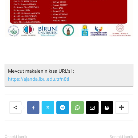
Mevcut makalenin kısa URL'si :
https://ajanda.ibu.edu.tr/n8tl
Önceki İçerik
Sonraki İçerik