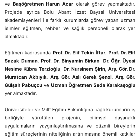
ve
Başöğretmen Harun Acar
olarak görev yapmaktadır.
Projede ayrıca Bolu Abant İzzet Baysal Üniversitesi
akademisyenleri ile farklı kurumlarda görev yapan uzman
isimler eğitmen, rehber ve sağlık personeli olarak yer
almaktadır.
Eğitmen kadrosunda
Prof. Dr. Elif Tekin İftar
,
Prof. Dr. Elif
Sazak Duman
,
Prof. Dr. Binyamin Birkan
,
Dr. Öğr. Üyesi
Nesime Kübra Terzioğlu
,
Dr. Nursinem Şirin
,
Arş. Gör. Dr.
Muratcan Akbıyık
,
Arş. Gör. Aslı Gerek Şenol
,
Arş. Gör.
Gülşah Pabuçcu
ve
Uzman Öğretmen Seda Karakaşoğlu
yer almaktadır.
Üniversiteler ve Millî Eğitim Bakanlığına bağlı kurumların iş
birliğiyle yürütülen projenin, bilimsel dayanaklı
uygulamaların yaygınlaştırılmasına ve otizmli bireylerin
eğitim süreçlerinin niteliğinin artırılmasına önemli katkılar