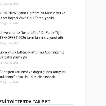
07 Ağustos 2026
2025-2026 Eğitim-Öğretim Yılı Mezuniyet ve
İzzet Baysal Vakfı Ödül Töreni yapıldı
06 Ağustos 2026
Üniversitemiz Rektörü Prof. Dr. Faruk Yiğit
TEKNOFEST 2026 takımlarımızı ziyaret etti
06 Ağustos 2026
LibraryTürk E-Kitap Platformu Aboneliğimiz
Gerçekleştirilmiştir
05 Ağustos 2026
Güneşten korunma ve doğru güneş koruyucu
kullanımı Radyo Üni 14’te ele alınacak
05 Ağustos 2026
ENI TWITTER’DA TAKIP ET