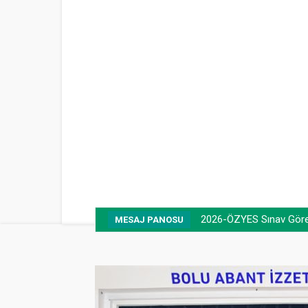
2026-ÖZYES Sınav Görevli
Taziye mesajı (Prof. 
MESAJ PANOSU