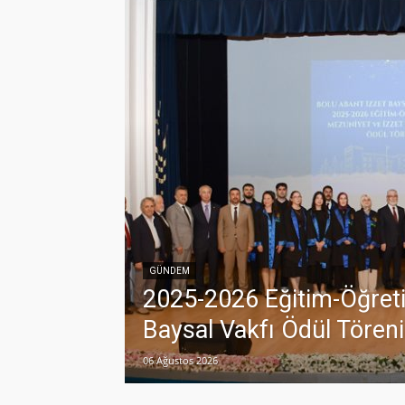
GÜNDEM
2025-2026 Eğitim-Öğreti
Baysal Vakfı Ödül Töreni
06 Ağustos 2026