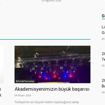
05 Ağustos 2026
6
G
L
G
05
2
T
05
2
Bilim&Teknoloji
B
u
Akademisyenimizin büyük başarısı
04
k
04 Nisan 2026
Türkiye’nin en büyük hekim topluluğuna sahip