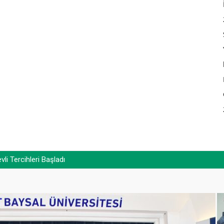
 Tercihleri Başladı
Dr. Yaşar Zorlu’nun babası Durmuş Zorlu’nun vefatı)