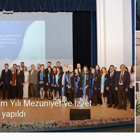
m Yılı Mezuniyet ve İzzet
 yapıldı