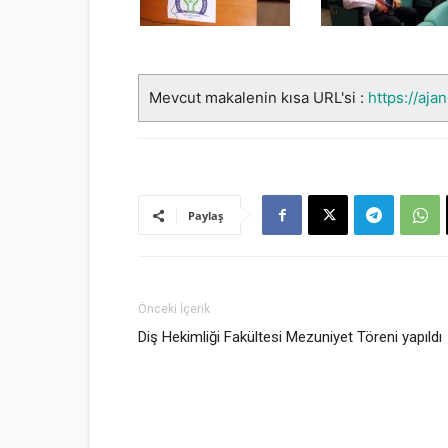
Mevcut makalenin kısa URL'si :
https://aja
Paylaş
Önceki İçerik
Diş Hekimliği Fakültesi Mezuniyet Töreni yapıldı