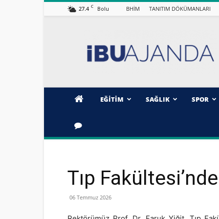
C
27.4
BHİM
TANITIM DÖKÜMANLARI
Bolu
İBÜ/AJANDA
EĞİTİM
SAĞLIK
SPOR
Tıp Fakültesi’nd
06 Temmuz 2026
Rektörümüz Prof. Dr. Faruk Yiğit, Tıp Fakü