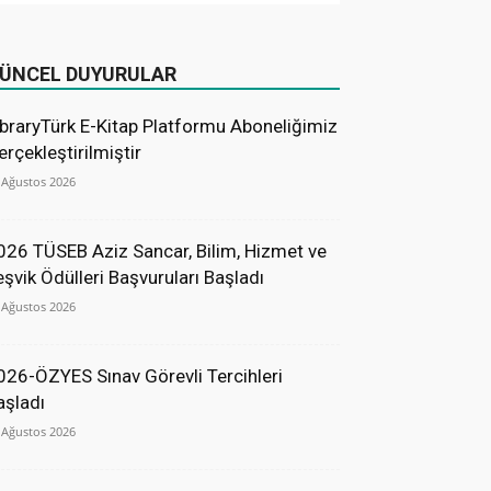
ÜNCEL DUYURULAR
ibraryTürk E-Kitap Platformu Aboneliğimiz
erçekleştirilmiştir
 Ağustos 2026
026 TÜSEB Aziz Sancar, Bilim, Hizmet ve
eşvik Ödülleri Başvuruları Başladı
 Ağustos 2026
026-ÖZYES Sınav Görevli Tercihleri
aşladı
 Ağustos 2026