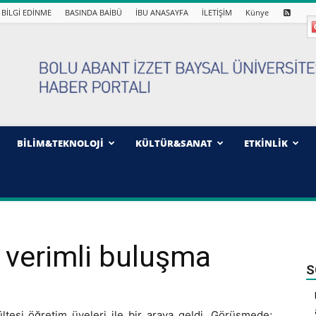
BİLGİ EDİNME
BASINDA BAİBÜ
İBU ANASAYFA
İLETİŞİM
Künye
BİLİM&TEKNOLOJİ
KÜLTÜR&SANAT
ETKİNLİK
e verimli buluşma
S
ltesi öğretim üyeleri ile bir araya geldi. Görüşmede;