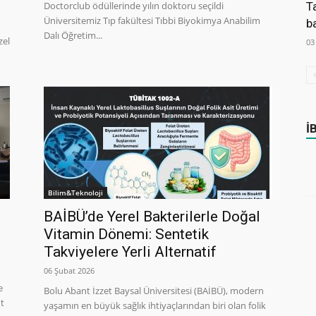
Doctorclub ödüllerinde yılın doktoru seçildi
T
Üniversitemiz Tıp fakültesi Tıbbi Biyokimya Anabilim
b
Dalı Öğretim...
zel
03
İ
Bilim&Teknoloji
BAİBÜ’de Yerel Bakterilerle Doğal
Vitamin Dönemi: Sentetik
Takviyelere Yerli Alternatif
06 Şubat 2026
e
Bolu Abant İzzet Baysal Üniversitesi (BAİBÜ), modern
nt
yaşamın en büyük sağlık ihtiyaçlarından biri olan folik