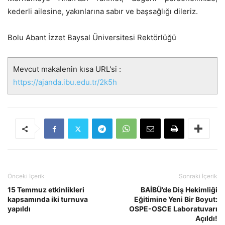
kederli ailesine, yakınlarına sabır ve baş
sa
ğlığı dileriz.
Bolu Abant İzzet Baysal Üniversitesi Rektörlüğü
Mevcut makalenin kısa URL'si :
https://ajanda.ibu.edu.tr/2k5h
Önceki İçerik
Sonraki İçerik
15 Temmuz etkinlikleri
BAİBÜ’de Diş Hekimliği
kapsamında iki turnuva
Eğitimine Yeni Bir Boyut:
yapıldı
OSPE-OSCE Laboratuvarı
Açıldı!