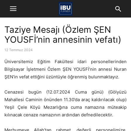
Taziye Mesajı (Özlem ŞEN
YOUSFİ’nin annesinin vefatı)
12 Temmuz 2024
Üniversitemiz Eğitim Fakültesi idari personellerinden
Bilgisayar İşletmeni Özlem ŞEN YOUSFİ’nin annesi Nuran
ŞEN’in vefat ettiğini üzüntüyle öğrenmiş bulunmaktayız.
Cenazesi
bugün
(12.07.2024
Cuma
günü) (Gölyüzü
Mahallesi Caminin önünden 11.30’da araç kaldırılacak olup)
Yeşil Çele Köyü Mezarlığına
cuma
namazına müteakip
kılınacak cenaze namazının ardından defnedilecektir.
Merhumeye Allah’tan rahmet, değerli personelimize,