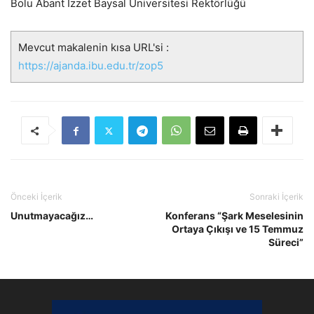
Bolu Abant İzzet Baysal Üniversitesi Rektörlüğü
Mevcut makalenin kısa URL'si :
https://ajanda.ibu.edu.tr/zop5
Önceki İçerik
Sonraki İçerik
Unutmayacağız…
Konferans “Şark Meselesinin
Ortaya Çıkışı ve 15 Temmuz
Süreci”