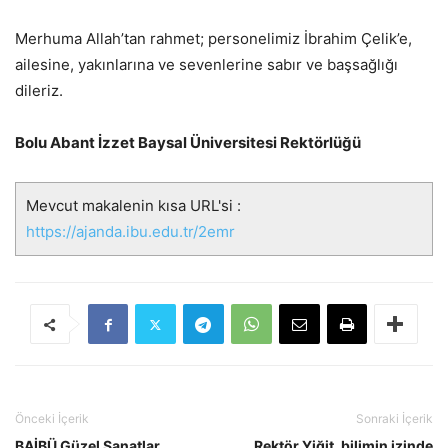
Merhuma Allah’tan rahmet; personelimiz İbrahim Çelik’e,
ailesine, yakınlarına ve sevenlerine sabır ve başsağlığı
dileriz.
Bolu Abant İzzet Baysal Üniversitesi Rektörlüğü
Mevcut makalenin kısa URL'si :
https://ajanda.ibu.edu.tr/2emr
Önceki İçerik
Sonraki İçerik
BAİBÜ Güzel Sanatlar
Rektör Yiğit, bilimin izinde