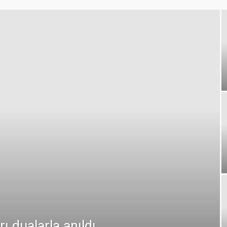
dualarla anıldı