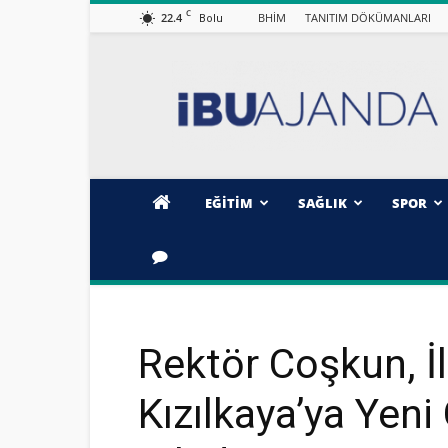
C
22.4
BHİM
TANITIM DÖKÜMANLARI
Bolu
İBÜ/AJANDA
EĞİTİM
SAĞLIK
SPOR
Rektör Coşkun, İ
Kızılkaya’ya Yeni