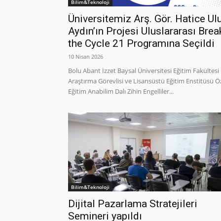
Bilim&Teknoloji
Üniversitemiz Arş. Gör. Hatice Ul
Aydın’ın Projesi Uluslararası Brea
the Cycle 21 Programına Seçildi
10 Nisan 2026
Bolu Abant İzzet Baysal Üniversitesi Eğitim Fakültesi
Araştırma Görevlisi ve Lisansüstü Eğitim Enstitüsü Ö
Eğitim Anabilim Dalı Zihin Engelliler...
Bilim&Teknoloji
Dijital Pazarlama Stratejileri
Semineri yapıldı