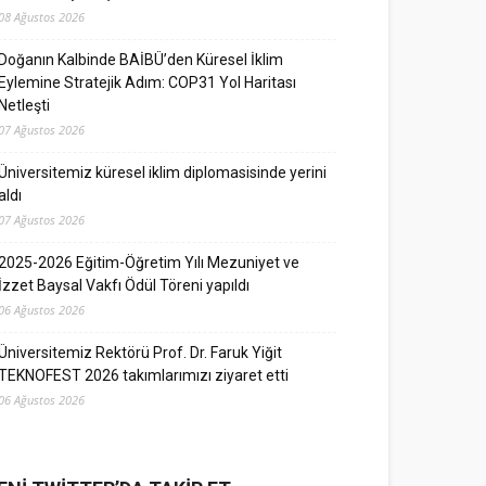
08 Ağustos 2026
Doğanın Kalbinde BAİBÜ’den Küresel İklim
Eylemine Stratejik Adım: COP31 Yol Haritası
Netleşti
07 Ağustos 2026
Üniversitemiz küresel iklim diplomasisinde yerini
aldı
07 Ağustos 2026
2025-2026 Eğitim-Öğretim Yılı Mezuniyet ve
İzzet Baysal Vakfı Ödül Töreni yapıldı
06 Ağustos 2026
Üniversitemiz Rektörü Prof. Dr. Faruk Yiğit
TEKNOFEST 2026 takımlarımızı ziyaret etti
06 Ağustos 2026