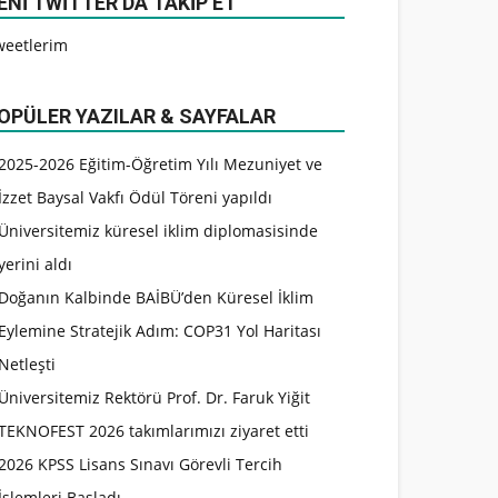
ENI TWITTER’DA TAKIP ET
weetlerim
OPÜLER YAZILAR & SAYFALAR
2025-2026 Eğitim-Öğretim Yılı Mezuniyet ve
İzzet Baysal Vakfı Ödül Töreni yapıldı
Üniversitemiz küresel iklim diplomasisinde
yerini aldı
Doğanın Kalbinde BAİBÜ’den Küresel İklim
Eylemine Stratejik Adım: COP31 Yol Haritası
Netleşti
Üniversitemiz Rektörü Prof. Dr. Faruk Yiğit
TEKNOFEST 2026 takımlarımızı ziyaret etti
2026 KPSS Lisans Sınavı Görevli Tercih
İşlemleri Başladı