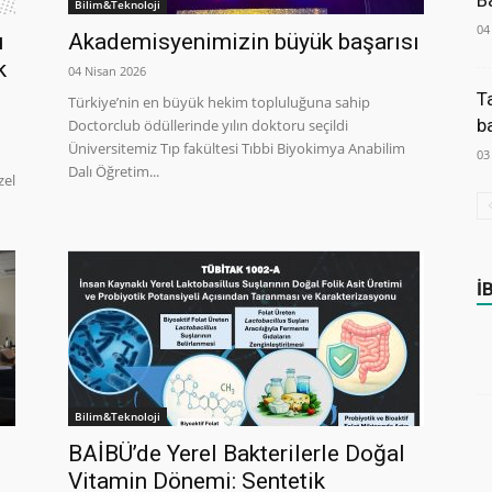
B
Bilim&Teknoloji
04
u
Akademisyenimizin büyük başarısı
k
04 Nisan 2026
T
Türkiye’nin en büyük hekim topluluğuna sahip
b
Doctorclub ödüllerinde yılın doktoru seçildi
Üniversitemiz Tıp fakültesi Tıbbi Biyokimya Anabilim
03
Dalı Öğretim...
zel
İ
Bilim&Teknoloji
BAİBÜ’de Yerel Bakterilerle Doğal
Vitamin Dönemi: Sentetik