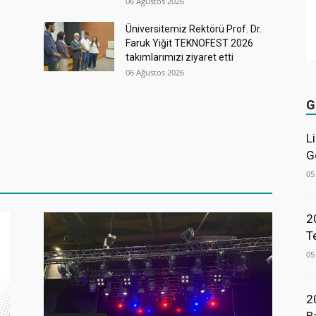
06 Ağustos 2026
Üniversitemiz Rektörü Prof. Dr.
Faruk Yiğit TEKNOFEST 2026
takımlarımızı ziyaret etti
06 Ağustos 2026
G
L
G
05
2
T
05
2