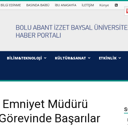
BİLGİ EDİNME
BASINDA BAİBÜ
İBU ANASAYFA
İLETİŞİM
Künye
BİLİM&TEKNOLOJİ
KÜLTÜR&SANAT
ETKİNLİK
l Emniyet Müdürü
S
 Görevinde Başarılar