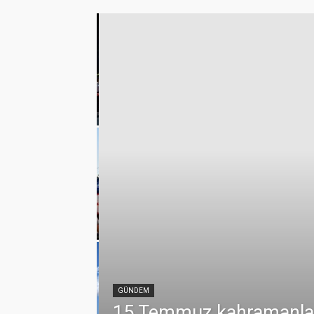
klerde vefa
emmuz
GÜNDEM
15 Temmuz kahramanları 