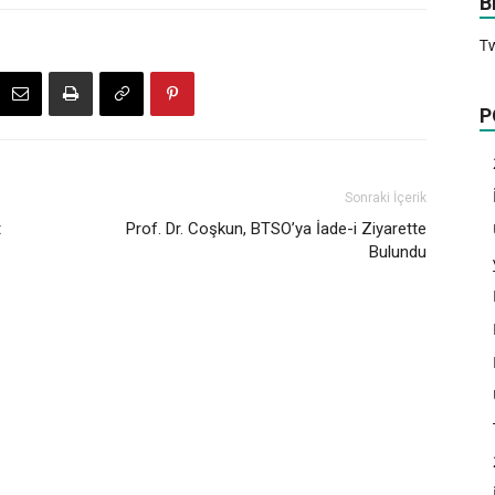
B
T
P
Sonraki İçerik
t
Prof. Dr. Coşkun, BTSO’ya İade-i Ziyarette
Bulundu