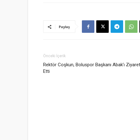
Paylaş
Önceki İçerik
Rektör Coşkun, Boluspor Başkanı Abak’ı Ziyare
Etti