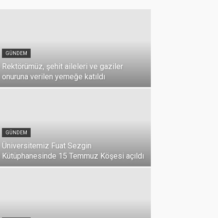
GÜNDEM
Rektörümüz, şehit aileleri ve gaziler
onuruna verilen yemeğe katıldı
GÜNDEM
Üniversitemiz Fuat Sezgin
Kütüphanesinde 15 Temmuz Köşesi açıldı
GÜNDEM
15 Temmuz