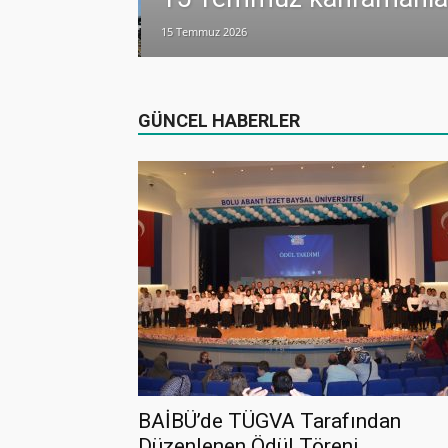
15 Temmuz 2026
lamlı yatırım
GÜNCEL HABERLER
BAİBÜ’de TÜGVA Tarafından
Düzenlenen Ödül Töreni