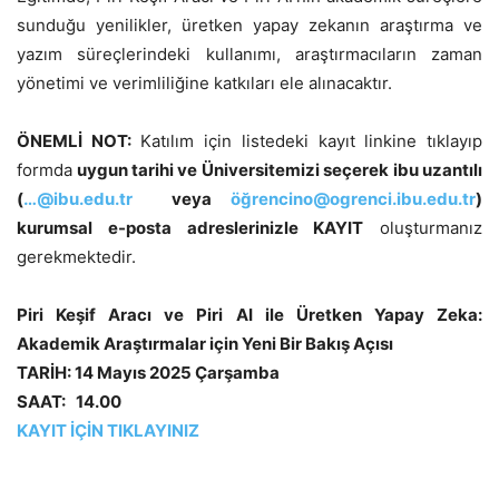
sunduğu yenilikler, üretken yapay zekanın araştırma ve
yazım süreçlerindeki kullanımı, araştırmacıların zaman
yönetimi ve verimliliğine katkıları ele alınacaktır.
ÖNEMLİ NOT:
Katılım için listedeki kayıt linkine tıklayıp
formda
uygun tarihi ve Üniversitemizi seçerek
ibu uzantılı
(
…@ibu.edu.tr
veya
öğrencino@ogrenci.ibu.edu.tr
)
kurumsal e-posta adreslerinizle KAYIT
oluşturmanız
gerekmektedir.
Piri Keşif Aracı ve Piri AI ile Üretken Yapay Zeka:
Akademik Araştırmalar için Yeni Bir Bakış Açısı
TARİH:
14 Mayıs 2025
Çarşamba
SAAT: 14.00
KAYIT İÇİN TIKLAYINIZ