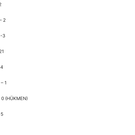
2
 2
-3
21
4
– 1
 (HÜKMEN)
 5