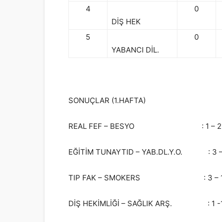
4
0
DİŞ HEK
5
0
YABANCI DİL.
SONUÇLAR (1.HAFTA)
REAL FEF – BESYO : 1 – 2
EĞİTİM TUNAYTID – YAB.DL.Y.O. : 3 –
TIP FAK – SMOKERS : 3 – 
DİŞ HEKİMLİĞİ – SAĞLIK ARŞ. : 1 -