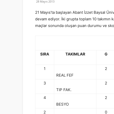
28 Mayıs 2013
21 Mayıs’ta başlayan Abant İzzet Baysal Üni
devam ediyor. İki grupta toplam 10 takımın ka
maçlar sonunda oluşan puan durumu ve skor
SIRA
TAKIMLAR
G
1
2
REAL FEF
3
2
TIP FAK.
4
2
BESYO
2
0