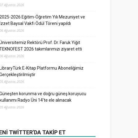
07 Ağustos 2026
2025-2026 Eğitim-Öğretim Yılı Mezuniyet ve
İzzet Baysal Vakfı Ödül Töreni yapıldı
06 Ağustos 2026
Üniversitemiz Rektörü Prof. Dr. Faruk Yiğit
TEKNOFEST 2026 takımlarımızı ziyaret etti
06 Ağustos 2026
LibraryTürk E-Kitap Platformu Aboneliğimiz
Gerçekleştirilmiştir
05 Ağustos 2026
Güneşten korunma ve doğru güneş koruyucu
kullanımı Radyo Üni 14’te ele alınacak
05 Ağustos 2026
ENI TWITTER’DA TAKIP ET