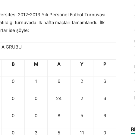
versitesi 2012-2013 Yılı Personel Futbol Turnuvası
tıldığı turnuvada ilk hafta maçları tamamlandı. İlk
lar ise şöyle:
A GRUBU
B
M
A
Y
P
0
1
6
2
6
0
0
24
2
6
0
0
8
5
6
B
0
3
5
11
0