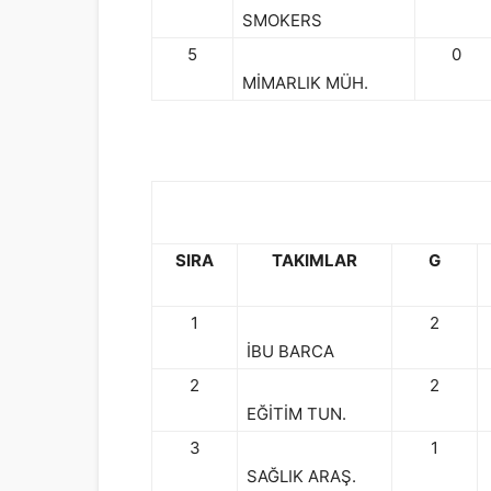
SMOKERS
5
0
MİMARLIK MÜH.
SIRA
TAKIMLAR
G
1
2
İBU BARCA
2
2
EĞİTİM TUN.
3
1
SAĞLIK ARAŞ.