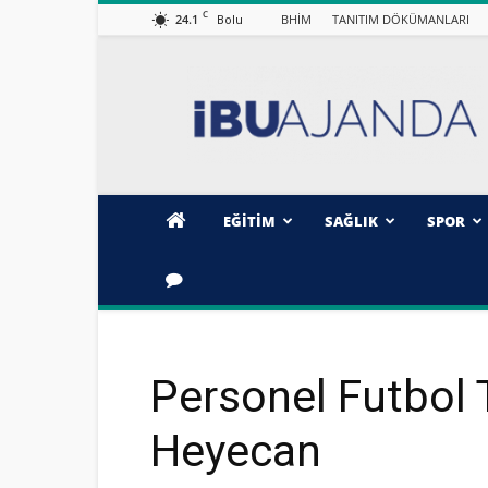
C
24.1
BHİM
TANITIM DÖKÜMANLARI
Bolu
İBÜ/AJANDA
EĞİTİM
SAĞLIK
SPOR
Personel Futbol
Heyecan