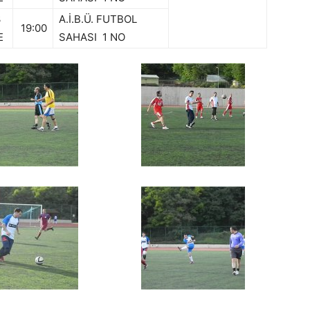
3
A.İ.B.Ü. FUTBOL
19:00
E
SAHASI 1 NO