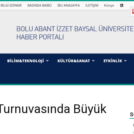
BİLGİ EDİNME
BASINDA BAİBÜ
İBU ANASAYFA
İLETİŞİM
Künye
BİLİM&TEKNOLOJİ
KÜLTÜR&SANAT
ETKİNLİK
 Turnuvasında Büyük
S