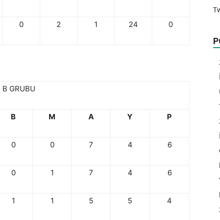
T
0
2
1
24
0
P
B GRUBU
B
M
A
Y
P
0
0
7
4
6
0
1
7
4
6
1
1
5
5
4