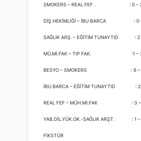
SMOKERS – REAL FEF . : 0 – 
DİŞ HEKİMLİĞİ – İBU BARCA : 0 –
SAĞLIK ARŞ. – EĞİTİM TUNAYTID : 2 
MÜ.Mİ.FAK – TIP FAK. :1 – 
BESYO – SMOKERS : 6 – 
İBU BARCA – EĞİTİM TUNAYTID : 2 
REAL FEF – MÜH.Mİ.FAK : 3 – 0
YAB.DİL.YÜK.OK.-SAĞLIK ARŞT. : 1 –
FİKSTÜR