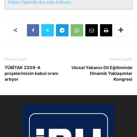
https://ajanda.ibu.edu.tr/buey
Önceki İçerik
Sonraki İçerik
TÜBİTAK 2209-A
Ulusal Yabancı Dil Eğitiminde
projelerimizin kabul oranı
Dinamik Yaklaşımlar
artıyor
Kongresi