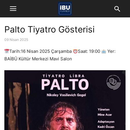
Palto Tiyatro Gösterisi
09 Nisan 2025
Tarih:16 Nisan 2025 Çarşamba
Saat: 19:00
Yer:
BAİBÜ Kültür Merkezi Mavi Salon