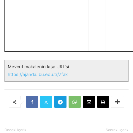
Mevcut makalenin kısa URL'si :
https://ajanda.ibu.edu.tr/7fak
Önceki İçerik
Sonraki İçerik