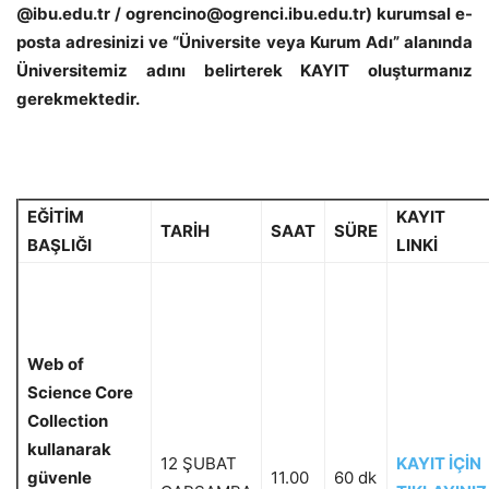
@ibu.edu.tr
/
ogrencino@ogrenci.ibu.edu.tr
) kurumsal e-
posta adresinizi ve “Üniversite veya Kurum Adı” alanında
Üniversitemiz adını belirterek
KAYIT
oluşturmanız
gerekmektedir.
EĞİTİM
KAYIT
TARİH
SAAT
SÜRE
BAŞLIĞI
LINKİ
Web of
Science Core
Collection
kullanarak
12 ŞUBAT
KAYIT İÇİN
güvenle
11.00
60 dk