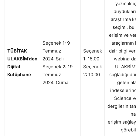
yazmak iç
duyduklar
araştırma k
seçimi, bu
erişim ve ve
Seçenek 1:
9
araçlarının
TÜBİTAK
Temmuz
Seçenek
dair bilgi v
ULAKBİM’den
2024
,
Sal
ı
1: 15.00
webinard
Dijital
Seçenek 2: 1
9
Seçenek
ULAKBİM’i
Kütüphane
Temmuz
2: 10.00
sa
ğladığı d
2024
,
Cuma
gelen ala
indekslerin
Science v
dergilerin ta
na
erişim
sa
ğlay
görebil