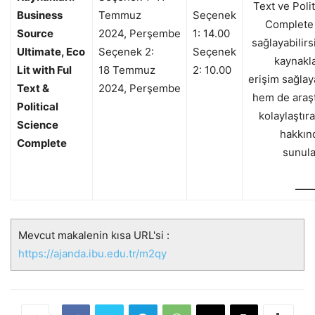
Text ve Poli
Business
Temmuz
Seçenek
Complete 
Source
2024
,
Per
şembe
1: 14.00
sa
ğlayabilir
Ultimate, Eco
Seçenek 2:
Seçenek
kaynakla
Lit with Ful
18
Temmuz
2: 10.00
erişim
sa
ğlay
Text &
2024
,
Per
şembe
hem de araşt
Political
kolaylaştır
Science
hakkınd
Complete
sunula
——
Mevcut makalenin kısa URL'si :
https://ajanda.ibu.edu.tr/m2qy