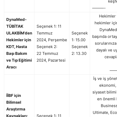
keşf
———-
Hekimler 
DynaMed-
hekimler içi
TÜBİTAK
Seçenek 1:
11
DynaMed 
ULAKBİM’den
Temmuz
Seçenek
başında ortay
Hekimler için
2024
,
Per
şembe
1: 15.00
sorularınıza 
KDT, Hasta
Seçenek 2:
Seçenek
dayalı ve u
Başı Bakım
22
Temmuz
2: 13.30
cevapla
ve Tıp Eğitimi
2024
,
Pazartesi
Aracı
——
İş ve iş yöne
ekonomi, 
siyaset bilimi
İİBF için
en önemli 
Bilimsel
Busines
Araştırma
Ultimate, Eco
Kaynakları:
Seçenek 1:
11