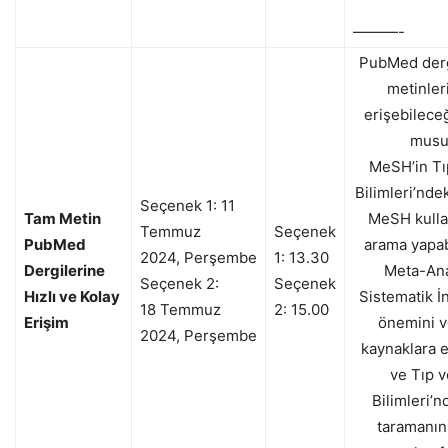
———-
​PubMed derg
metinler
erişebileceğ
musu
MeSH’in T
Bilimleri’nde
Seçenek 1:
11
Tam Metin
MeSH kulla
Temmuz
Seçenek
PubMed
arama yapab
2024
,
Per
şembe
1: 13.30
Dergilerine
Meta-Ana
Seçenek 2:
Seçenek
Hızlı ve Kolay
Sistematik İ
18
Temmuz
2: 15.00
Erişim
önemini v
2024
,
Per
şembe
kaynaklara e
ve Tıp 
Bilimleri’n
taramanın 