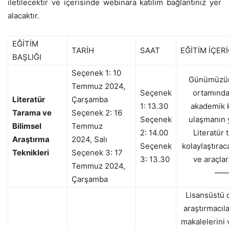
iletilecektir ve içerisinde webinara katılım bağlantınız yer
alacaktır.
EĞİTİM
TARİH
SAAT
EĞİTİM İÇERİ
BAŞLIĞI
Seçenek 1:
10
Günümüzün 
Temmuz 2024
,
Seçenek
ortamında
Literatür
Çarşamba
1: 13.30
akademik 
Tarama ve
Seçenek 2:
16
Seçenek
ulaşmanın 
Bilimsel
Temmuz
2: 14.00
Literatür 
Araştırma
2024
,
Sal
ı
Seçenek
kolaylaştıra
Teknikleri
Seçenek 3:
17
3: 13.30
ve araçlar
Temmuz 2024
,
——
Çarşamba
Lisansüstü 
araştırmacıla
makalelerini 