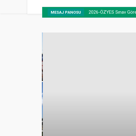
2026-ÖZYES Sınav Görevl
MESAJ PANOSU
emmuz
lamlı yatırım