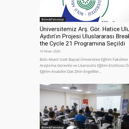
Bilim&Teknoloji
Üniversitemiz Arş. Gör. Hatice Ul
Aydın’ın Projesi Uluslararası Brea
the Cycle 21 Programına Seçildi
10 Nisan 2026
Bolu Abant İzzet Baysal Üniversitesi Eğitim Fakültesi
Araştırma Görevlisi ve Lisansüstü Eğitim Enstitüsü Ö
Eğitim Anabilim Dalı Zihin Engelliler...
Bilim&Teknoloji