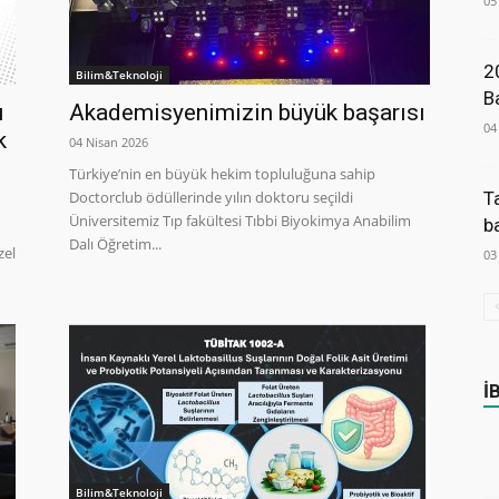
05
2
Bilim&Teknoloji
B
u
Akademisyenimizin büyük başarısı
04
k
04 Nisan 2026
Türkiye’nin en büyük hekim topluluğuna sahip
Doctorclub ödüllerinde yılın doktoru seçildi
T
Üniversitemiz Tıp fakültesi Tıbbi Biyokimya Anabilim
b
Dalı Öğretim...
zel
03
İ
Bilim&Teknoloji