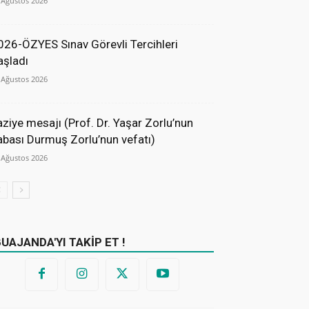
 Ağustos 2026
026-ÖZYES Sınav Görevli Tercihleri
aşladı
 Ağustos 2026
aziye mesajı (Prof. Dr. Yaşar Zorlu’nun
abası Durmuş Zorlu’nun vefatı)
 Ağustos 2026
BUAJANDA'YI TAKİP ET !