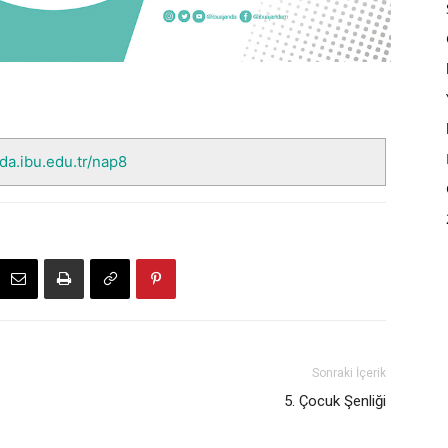
nda.ibu.edu.tr/nap8
Sonraki İçerik
5. Çocuk Şenliği