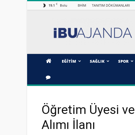
C
19.1
BHİM
TANITIM DÖKÜMANLARI
Bolu
İBÜ/AJANDA
EĞİTİM
SAĞLIK
SPOR
Öğretim Üyesi v
Alımı İlanı