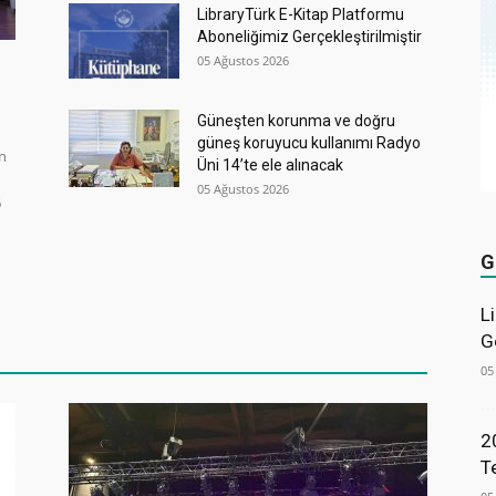
LibraryTürk E-Kitap Platformu
Aboneliğimiz Gerçekleştirilmiştir
05 Ağustos 2026
Güneşten korunma ve doğru
güneş koruyucu kullanımı Radyo
in
Üni 14’te ele alınacak
05 Ağustos 2026
6
G
L
G
05
2
T