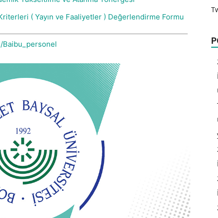
T
iterleri ( Yayın ve Faaliyetler ) Değerlendirme Formu
P
om/Baibu_personel