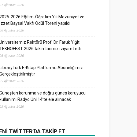
07 Ağustos 2026
2025-2026 Eğitim-Öğretim Yılı Mezuniyet ve
İzzet Baysal Vakfı Ödül Töreni yapıldı
06 Ağustos 2026
Üniversitemiz Rektörü Prof. Dr. Faruk Yiğit
TEKNOFEST 2026 takımlarımızı ziyaret etti
06 Ağustos 2026
LibraryTürk E-Kitap Platformu Aboneliğimiz
Gerçekleştirilmiştir
05 Ağustos 2026
Güneşten korunma ve doğru güneş koruyucu
kullanımı Radyo Üni 14’te ele alınacak
05 Ağustos 2026
ENI TWITTER’DA TAKIP ET