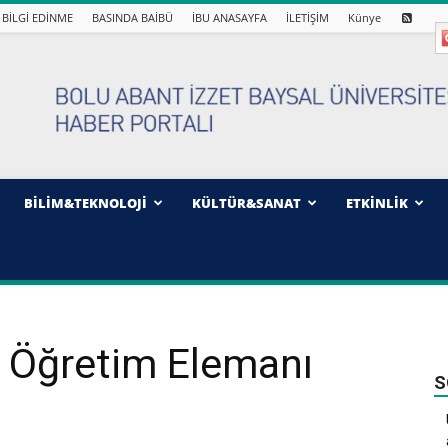
BİLGİ EDİNME
BASINDA BAİBÜ
İBU ANASAYFA
İLETİŞİM
Künye
BİLİM&TEKNOLOJİ
KÜLTÜR&SANAT
ETKİNLİK
e Öğretim Elemanı
S