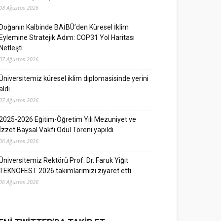
08 Ağustos 2026
Doğanın Kalbinde BAİBÜ’den Küresel İklim
Eylemine Stratejik Adım: COP31 Yol Haritası
Netleşti
07 Ağustos 2026
Üniversitemiz küresel iklim diplomasisinde yerini
aldı
07 Ağustos 2026
2025-2026 Eğitim-Öğretim Yılı Mezuniyet ve
İzzet Baysal Vakfı Ödül Töreni yapıldı
06 Ağustos 2026
Üniversitemiz Rektörü Prof. Dr. Faruk Yiğit
TEKNOFEST 2026 takımlarımızı ziyaret etti
06 Ağustos 2026