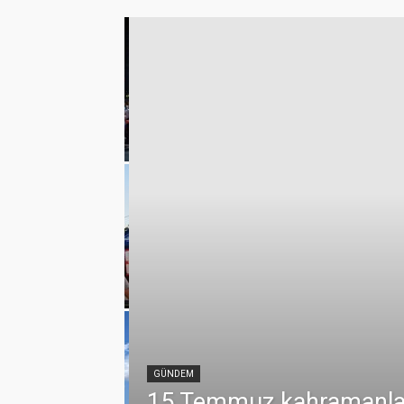
klerde vefa
emmuz
GÜNDEM
15 Temmuz kahramanları 