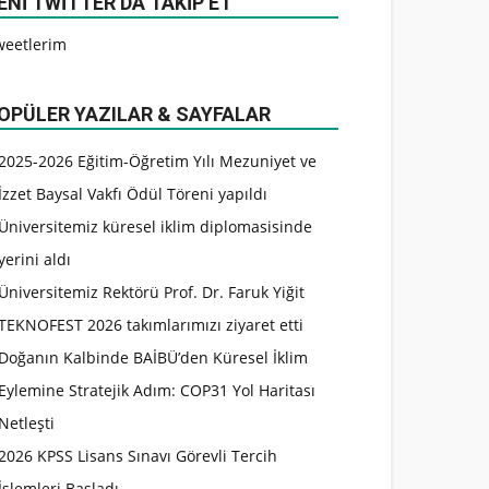
ENI TWITTER’DA TAKIP ET
weetlerim
OPÜLER YAZILAR & SAYFALAR
2025-2026 Eğitim-Öğretim Yılı Mezuniyet ve
İzzet Baysal Vakfı Ödül Töreni yapıldı
Üniversitemiz küresel iklim diplomasisinde
yerini aldı
Üniversitemiz Rektörü Prof. Dr. Faruk Yiğit
TEKNOFEST 2026 takımlarımızı ziyaret etti
Doğanın Kalbinde BAİBÜ’den Küresel İklim
Eylemine Stratejik Adım: COP31 Yol Haritası
Netleşti
2026 KPSS Lisans Sınavı Görevli Tercih
İşlemleri Başladı