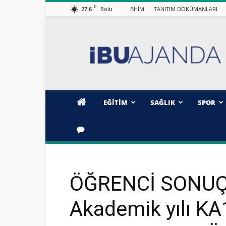
C
27.6
BHİM
TANITIM DÖKÜMANLARI
Bolu
İBÜ/AJANDA
EĞİTİM
SAĞLIK
SPOR
ÖĞRENCİ SONUÇ 
Akademik yılı K