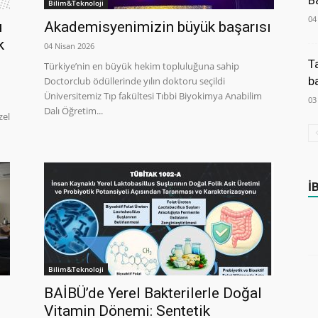
B
Bilim&Teknoloji
04
u
Akademisyenimizin büyük başarısı
k
04 Nisan 2026
T
Türkiye’nin en büyük hekim topluluğuna sahip
b
Doctorclub ödüllerinde yılın doktoru seçildi
Üniversitemiz Tıp fakültesi Tıbbi Biyokimya Anabilim
03
Dalı Öğretim...
zel
İ
Bilim&Teknoloji
BAİBÜ’de Yerel Bakterilerle Doğal
Vitamin Dönemi: Sentetik