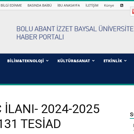
BİLGİ EDİNME
BASINDA BAİBÜ
İBU ANASAYFA
İLETİŞİM
Künye
BİLİM&TEKNOLOJİ
KÜLTÜR&SANAT
ETKİNLİK
İLANI- 2024-2025
S
A131 TESİAD