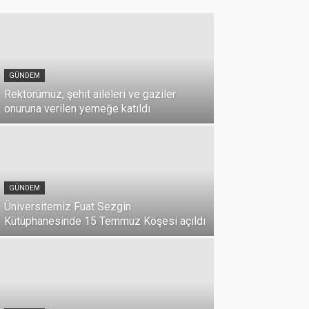
GÜNDEM
Rektörümüz, şehit aileleri ve gaziler
onuruna verilen yemeğe katıldı
GÜNDEM
Üniversitemiz Fuat Sezgin
Kütüphanesinde 15 Temmuz Köşesi açıldı
GÜNDEM
15 Temmuz