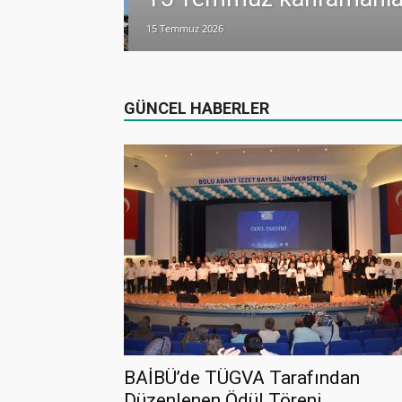
15 Temmuz 2026
lamlı yatırım
GÜNCEL HABERLER
BAİBÜ’de TÜGVA Tarafından
Düzenlenen Ödül Töreni