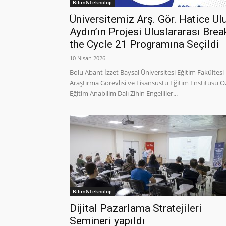
Bilim&Teknoloji
Üniversitemiz Arş. Gör. Hatice Ul
Aydın’ın Projesi Uluslararası Brea
the Cycle 21 Programına Seçildi
10 Nisan 2026
Bolu Abant İzzet Baysal Üniversitesi Eğitim Fakültesi
Araştırma Görevlisi ve Lisansüstü Eğitim Enstitüsü Ö
Eğitim Anabilim Dalı Zihin Engelliler...
Bilim&Teknoloji
Dijital Pazarlama Stratejileri
Semineri yapıldı