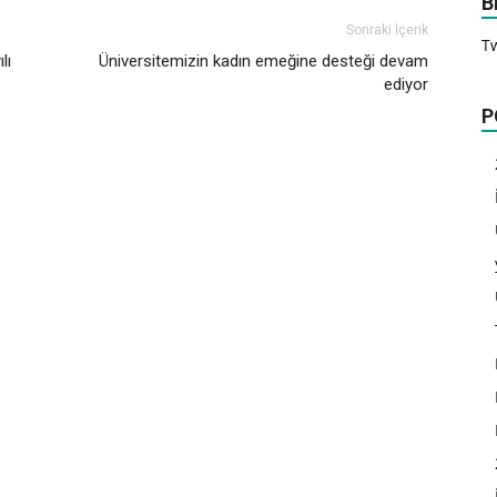
B
Sonraki İçerik
T
lı
Üniversitemizin kadın emeğine desteği devam
ediyor
P