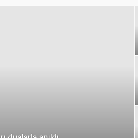
dualarla anıldı