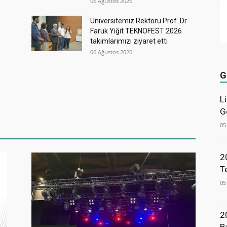
06 Ağustos 2026
Üniversitemiz Rektörü Prof. Dr.
Faruk Yiğit TEKNOFEST 2026
takımlarımızı ziyaret etti
06 Ağustos 2026
G
L
G
05
2
T
05
2