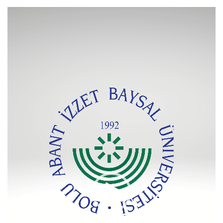
Video
oynatıcı