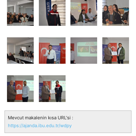
Mevcut makalenin kısa URL'si :
https://ajanda.ibu.edu.tr/wdpy