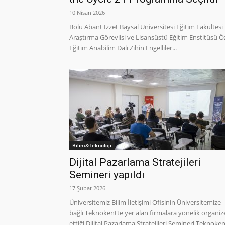
10 Nisan 2026
Bolu Abant İzzet Baysal Üniversitesi Eğitim Fakültesi
Araştırma Görevlisi ve Lisansüstü Eğitim Enstitüsü Ö
Eğitim Anabilim Dalı Zihin Engelliler...
Bilim&Teknoloji
Dijital Pazarlama Stratejileri
Semineri yapıldı
17 Şubat 2026
Üniversitemiz Bilim İletişimi Ofisinin Üniversitemize
bağlı Teknokentte yer alan firmalara yönelik organiz
ettiği Dijital Pazarlama Stratejileri Semineri Teknoke