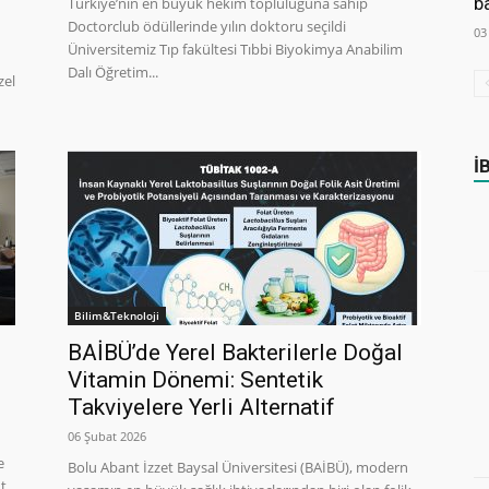
b
Türkiye’nin en büyük hekim topluluğuna sahip
Doctorclub ödüllerinde yılın doktoru seçildi
03
Üniversitemiz Tıp fakültesi Tıbbi Biyokimya Anabilim
Dalı Öğretim...
zel
İ
Bilim&Teknoloji
BAİBÜ’de Yerel Bakterilerle Doğal
Vitamin Dönemi: Sentetik
Takviyelere Yerli Alternatif
06 Şubat 2026
e
Bolu Abant İzzet Baysal Üniversitesi (BAİBÜ), modern
nt