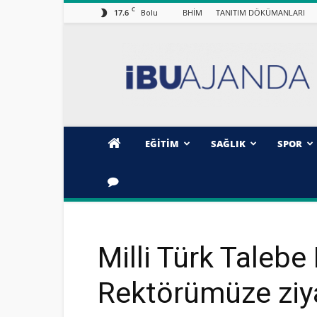
C
17.6
BHİM
TANITIM DÖKÜMANLARI
Bolu
İBÜ/AJANDA
EĞİTİM
SAĞLIK
SPOR
Milli Türk Talebe 
Rektörümüze ziy