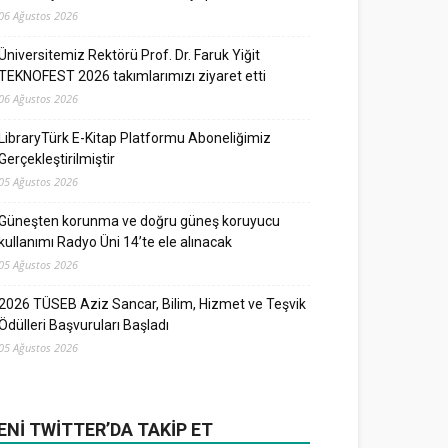
06 Ağustos 2026
Üniversitemiz Rektörü Prof. Dr. Faruk Yiğit
TEKNOFEST 2026 takımlarımızı ziyaret etti
06 Ağustos 2026
LibraryTürk E-Kitap Platformu Aboneliğimiz
Gerçekleştirilmiştir
05 Ağustos 2026
Güneşten korunma ve doğru güneş koruyucu
kullanımı Radyo Üni 14’te ele alınacak
05 Ağustos 2026
2026 TÜSEB Aziz Sancar, Bilim, Hizmet ve Teşvik
Ödülleri Başvuruları Başladı
05 Ağustos 2026
ENI TWITTER’DA TAKIP ET