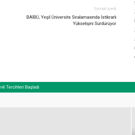
Sonraki İçerik
BAİBÜ, Yeşil Üniversite Sıralamasında İstikrarlı
Yükselişini Sürdürüyor
 Tercihleri Başladı
r. Yaşar Zorlu’nun babası Durmuş Zorlu’nun vefatı)