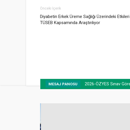
Önceki İçerik
Diyabetin Erkek Üreme Sağlığı Üzerindeki Etkileri
TÜSEB Kapsamında Araştırılıyor
2026-ÖZYES Sınav Görevli
Taziye mesajı (Prof. D
MESAJ PANOSU