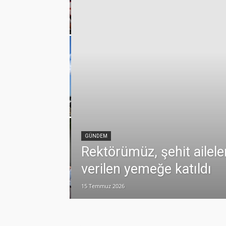
emmuz
lamlı yatırım
GÜNDEM
Rektörümüz, şehit ailele
verilen yemeğe katıldı
15 Temmuz 2026
dualarla anıldı