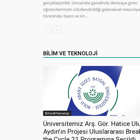
gerçekleştirildi. Üniversite genelinde dereceye giren
öğrencilerimizin ödüllendirildiği geleneksel mezuniy
töreninde, lisans ve ön...
BİLİM VE TEKNOLOJİ
Bilim&Teknoloji
Üniversitemiz Arş. Gör. Hatice Ul
Aydın’ın Projesi Uluslararası Brea
the Cycle 21 Programına Seçildi