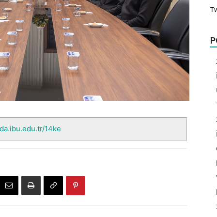
T
P
nda.ibu.edu.tr/14ke