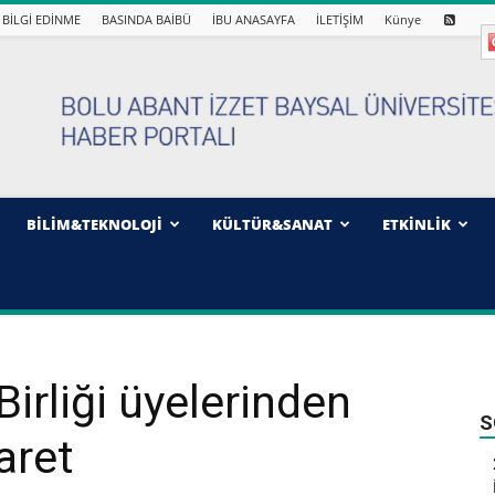
BİLGİ EDİNME
BASINDA BAİBÜ
İBU ANASAYFA
İLETİŞİM
Künye
BİLİM&TEKNOLOJİ
KÜLTÜR&SANAT
ETKİNLİK
Birliği üyelerinden
S
aret