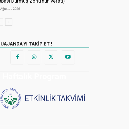
abası Durmuş Zorlu’nun vefatı)
 Ağustos 2026
BUAJANDA'YI TAKİP ET !
Haftalık Program