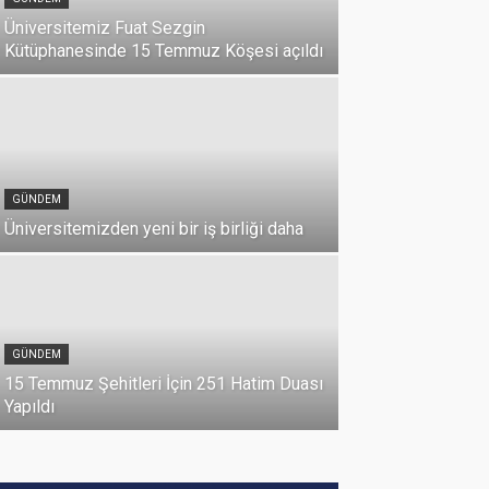
Üniversitemiz Fuat Sezgin
Kütüphanesinde 15 Temmuz Köşesi açıldı
GÜNDEM
Üniversitemizden yeni bir iş birliği daha
DUYURU
Üniversi
GÜNDEM
Milli Birl
15 Temmuz Şehitleri İçin 251 Hatim Duası
07 Temmuz 2026
Yapıldı