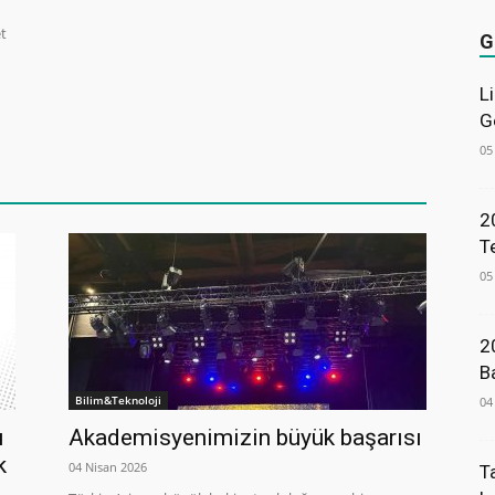
et
G
L
G
05
2
T
05
2
B
Bilim&Teknoloji
04
u
Akademisyenimizin büyük başarısı
k
04 Nisan 2026
T