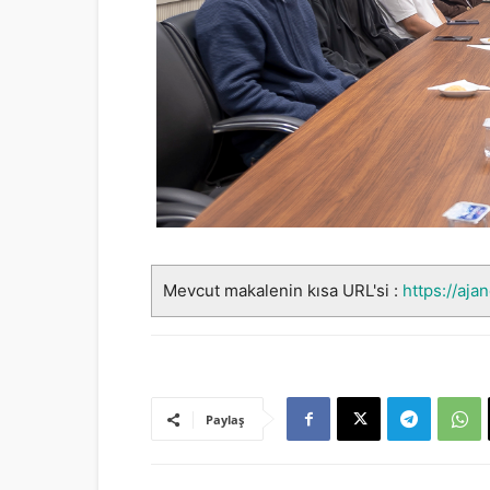
Mevcut makalenin kısa URL'si :
https://aja
Paylaş