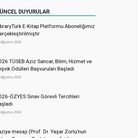
ÜNCEL DUYURULAR
ibraryTürk E-Kitap Platformu Aboneliğimiz
erçekleştirilmiştir
 Ağustos 2026
026 TÜSEB Aziz Sancar, Bilim, Hizmet ve
eşvik Ödülleri Başvuruları Başladı
 Ağustos 2026
026-ÖZYES Sınav Görevli Tercihleri
aşladı
 Ağustos 2026
aziye mesajı (Prof. Dr. Yaşar Zorlu’nun