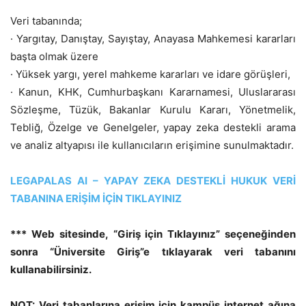
Veri tabanında;
· Yargıtay, Danıştay, Sayıştay, Anayasa Mahkemesi kararları
başta olmak üzere
· Yüksek yargı, yerel mahkeme kararları ve idare görüşleri,
· Kanun, KHK, Cumhurbaşkanı Kararnamesi, Uluslararası
Sözleşme, Tüzük, Bakanlar Kurulu Kararı, Yönetmelik,
Tebliğ, Özelge ve Genelgeler, yapay zeka destekli arama
ve analiz altyapısı ile kullanıcıların erişimine sunulmaktadır.
LEGAPALAS AI – YAPAY ZEKA DESTEKLİ HUKUK VERİ
TABANINA ERİŞİM İÇİN TIKLAYINIZ
*** Web sitesinde,
“Giriş için Tıklayınız”
seçeneğinden
sonra
“Üniversite Giriş”
e tıklayarak veri tabanını
kullanabilirsiniz.
NOT: Veri tabanlarına erişim için kampüs internet ağına