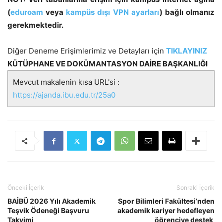
(
eduroam
veya
kampüs dışı VPN ayarları
) bağlı olmanız
gerekmektedir.
Diğer Deneme Erişimlerimiz ve Detayları için
TIKLAYINIZ
KÜTÜPHANE VE DOKÜMANTASYON DAİRE BAŞKANLIĞI
Mevcut makalenin kısa URL'si :
https://ajanda.ibu.edu.tr/25a0
Önceki İçerik
Sonraki İçerik
BAİBÜ 2026 Yılı Akademik
Spor Bilimleri Fakültesi’nden
Teşvik Ödeneği Başvuru
akademik kariyer hedefleyen
Takvimi
öğrenciye destek