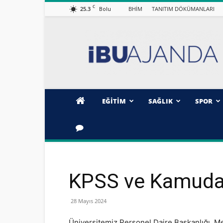
C
25.3
BHİM
TANITIM DÖKÜMANLARI
Bolu
İBÜ/AJANDA
EĞİTİM
SAĞLIK
SPOR
KPSS ve Kamuda 
28 Mayıs 2024
Üniversitemiz Personel Daire Başkanlığı, 