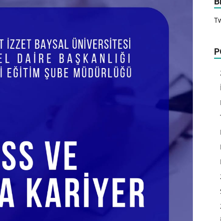
B
T
P