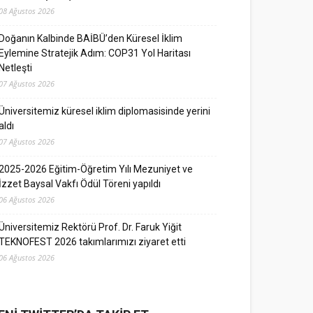
08 Ağustos 2026
Doğanın Kalbinde BAİBÜ’den Küresel İklim
Eylemine Stratejik Adım: COP31 Yol Haritası
Netleşti
07 Ağustos 2026
Üniversitemiz küresel iklim diplomasisinde yerini
aldı
07 Ağustos 2026
2025-2026 Eğitim-Öğretim Yılı Mezuniyet ve
İzzet Baysal Vakfı Ödül Töreni yapıldı
06 Ağustos 2026
Üniversitemiz Rektörü Prof. Dr. Faruk Yiğit
TEKNOFEST 2026 takımlarımızı ziyaret etti
06 Ağustos 2026