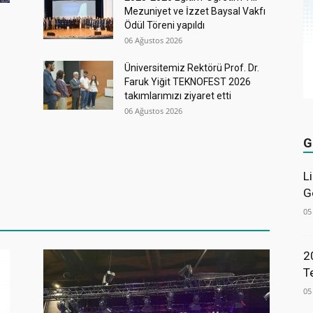
Mezuniyet ve İzzet Baysal Vakfı
Ödül Töreni yapıldı
06 Ağustos 2026
Üniversitemiz Rektörü Prof. Dr.
Faruk Yiğit TEKNOFEST 2026
takımlarımızı ziyaret etti
06 Ağustos 2026
G
L
G
05
2
T
05