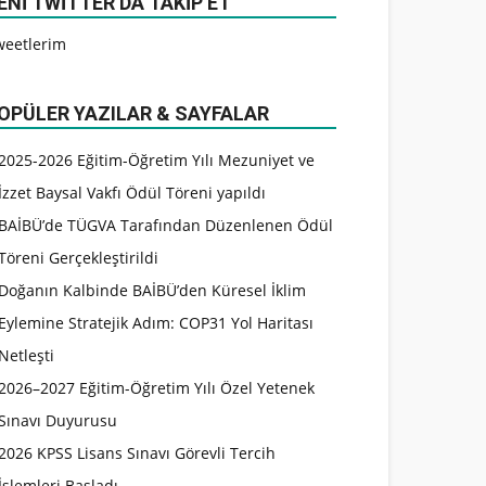
ENI TWITTER’DA TAKIP ET
weetlerim
OPÜLER YAZILAR & SAYFALAR
2025-2026 Eğitim-Öğretim Yılı Mezuniyet ve
İzzet Baysal Vakfı Ödül Töreni yapıldı
BAİBÜ’de TÜGVA Tarafından Düzenlenen Ödül
Töreni Gerçekleştirildi
Doğanın Kalbinde BAİBÜ’den Küresel İklim
Eylemine Stratejik Adım: COP31 Yol Haritası
Netleşti
2026–2027 Eğitim-Öğretim Yılı Özel Yetenek
Sınavı Duyurusu
2026 KPSS Lisans Sınavı Görevli Tercih
İşlemleri Başladı