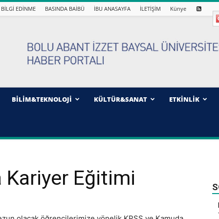
BİLGİ EDİNME
BASINDA BAİBÜ
İBU ANASAYFA
İLETİŞİM
Künye
BİLİM&TEKNOLOJİ
KÜLTÜR&SANAT
ETKİNLİK
Kariyer Eğitimi
S
Mezun olacak öğrencilerimize yönelik KPSS ve Kamuda