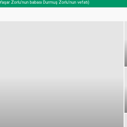
. Yaşar Zorlu’nun babası Durmuş Zorlu’nun vefatı)