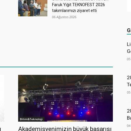
Faruk Yiğit TEKNOFEST 2026
takımlarımızı ziyaret etti
06 Ağustos 2026
G
L
G
05
2
T
05
2
B
Bilim&Teknoloji
04
u
Akademisyenimizin büyük başarısı