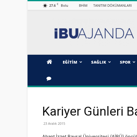
C
27.6
BHİM
TANITIM DÖKÜMANLARI
Bolu
İBÜ/AJANDA
EĞİTİM
SAĞLIK
SPOR
Kariyer Günleri B
23 Aralık 2015
Abant İzzet Baysal Üniversitesi (AİBÜ) önc