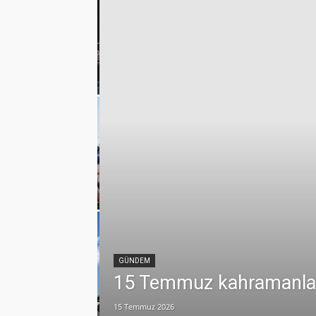
klerde vefa
emmuz
GÜNDEM
15 Temmuz kahramanları 
15 Temmuz 2026
lamlı yatırım