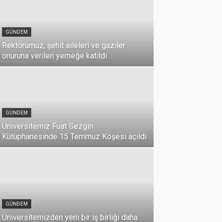
GÜNDEM
Rektörümüz, şehit aileleri ve gaziler
onuruna verilen yemeğe katıldı
GÜNDEM
Üniversitemiz Fuat Sezgin
Kütüphanesinde 15 Temmuz Köşesi açıldı
GÜNDEM
15 Temmuz
GÜNDEM
10 Temmuz 2026
Üniversitemizden yeni bir iş birliği daha