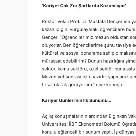
‘Kariyer Çok Zor Şartlarda Kazanılıyor’
Rektör Vekili Prof. Dr. Mustafa Gençer ise y
kazanıldığını vurgulayarak, öğrencilere bunu
Gençer, “Öğrencilerimiz mezun olduktan sonr
oluyorlar. Ben öğrencilerime şunu tavsiye edi
kültürel ve sosyal donanıma sahip olmalısınız
müracaat edebilirim? Bunun hazırlığını şim
sektör, kamu sektörü, özel sektör buna asla
Mezuniyet sonrası için hazırlık yapmanız ger
fırsat olarak görüyorum.” diye konuştu.
Kariyer Günleri’nin İlk Sunumu…
Açılış konuşmalarının ardından Elginkan Vak
Üniversitesi İİBF Ekonometri Bölümü Öğretim Ü
konulu eğlenceli bir sunum yaptı. İş dünya