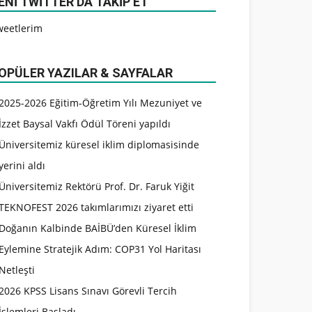
ENI TWITTER’DA TAKIP ET
weetlerim
OPÜLER YAZILAR & SAYFALAR
2025-2026 Eğitim-Öğretim Yılı Mezuniyet ve
İzzet Baysal Vakfı Ödül Töreni yapıldı
Üniversitemiz küresel iklim diplomasisinde
yerini aldı
Üniversitemiz Rektörü Prof. Dr. Faruk Yiğit
TEKNOFEST 2026 takımlarımızı ziyaret etti
Doğanın Kalbinde BAİBÜ’den Küresel İklim
Eylemine Stratejik Adım: COP31 Yol Haritası
Netleşti
2026 KPSS Lisans Sınavı Görevli Tercih
İşlemleri Başladı