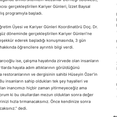
6’ncısı gerçekleştirilen Kariyer Günleri, İzzet Baysal
ış programıyla başladı.
retim Üyesi ve Kariyer Günleri Koordinatörü Doç. Dr.
 güz döneminde gerçekleştirilen Kariyer Günleri’ne
teşekkür ederek başladığı konuşmasında, 3 gün
akkında öğrencilere ayrıntılı bilgi verdi.
cıoğlu ise, çalışma hayatında zirvede olan insanların
rtlarda hayata adım attıklarının görüldüğünü
 restoranlarının ve dergisinin sahibi Hüseyin Özer’in
u insanların sahip oldukları tek şey hayalleri ve
olan inancımızı hiçbir zaman yitirmeyeceğiz ama
yorum ki bu okullardan mezun olduktan sonra değer
rinizi hızla tırmanacaksınız. Önce kendinize sonra
caksınız.” dedi.