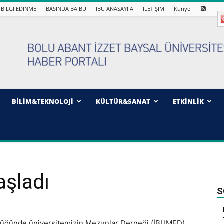
BİLGİ EDİNME
BASINDA BAİBÜ
İBU ANASAYFA
İLETİŞİM
Künye
BİLİM&TEKNOLOJİ
KÜLTÜR&SANAT
ETKİNLİK
aşladı
S
ülüğünde üniversitemizin Mezunlar Derneği (İBUMED),