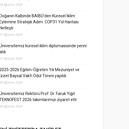
08 Ağustos 2026
Doğanın Kalbinde BAİBÜ’den Küresel İklim
Eylemine Stratejik Adım: COP31 Yol Haritası
Netleşti
07 Ağustos 2026
Üniversitemiz küresel iklim diplomasisinde yerini
aldı
07 Ağustos 2026
2025-2026 Eğitim-Öğretim Yılı Mezuniyet ve
İzzet Baysal Vakfı Ödül Töreni yapıldı
06 Ağustos 2026
Üniversitemiz Rektörü Prof. Dr. Faruk Yiğit
TEKNOFEST 2026 takımlarımızı ziyaret etti
06 Ağustos 2026