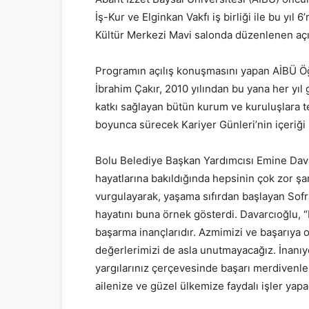
İş-Kur ve Elginkan Vakfı iş birliği ile bu yıl 
Kültür Merkezi Mavi salonda düzenlenen açıl
Programın açılış konuşmasını yapan AİBÜ Öğ
İbrahim Çakır, 2010 yılından bu yana her yıl
katkı sağlayan bütün kurum ve kuruluşlara 
boyunca sürecek Kariyer Günleri’nin içeriği h
Bolu Belediye Başkan Yardımcısı Emine Davar
hayatlarına bakıldığında hepsinin çok zor şa
vurgulayarak, yaşama sıfırdan başlayan Sofra
hayatını buna örnek gösterdi. Davarcıoğlu, “B
başarma inançlarıdır. Azmimizi ve başarıya 
değerlerimizi de asla unutmayacağız. İnanı
yargılarınız çerçevesinde başarı merdivenle
ailenize ve güzel ülkemize faydalı işler yapa