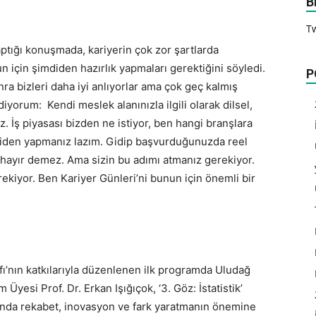
B
T
aptığı konuşmada, kariyerin çok zor şartlarda
n için şimdiden hazırlık yapmaları gerektiğini söyledi.
P
a bizleri daha iyi anlıyorlar ama çok geç kalmış
yorum: Kendi meslek alanınızla ilgili olarak dilsel,
. İş piyasası bizden ne istiyor, ben hangi branşlara
diden yapmanız lazım. Gidip başvurduğunuzda reel
 hayır demez. Ama sizin bu adımı atmanız gerekiyor.
ekiyor. Ben Kariyer Günleri’ni bunun için önemli bir
fı’nın katkılarıyla düzenlenen ilk programda Uludağ
yesi Prof. Dr. Erkan Işığıçok, ‘3. Göz: İstatistik’
sında rekabet, inovasyon ve fark yaratmanın önemine