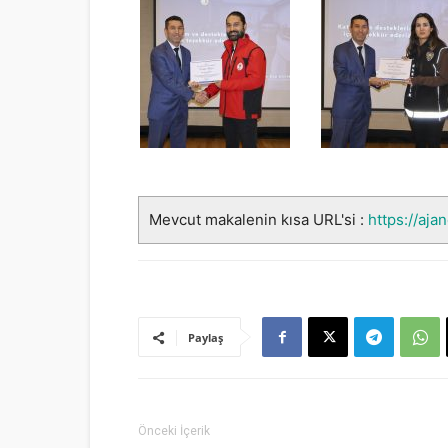
Mevcut makalenin kısa URL'si :
https://aja
Paylaş
Önceki İçerik