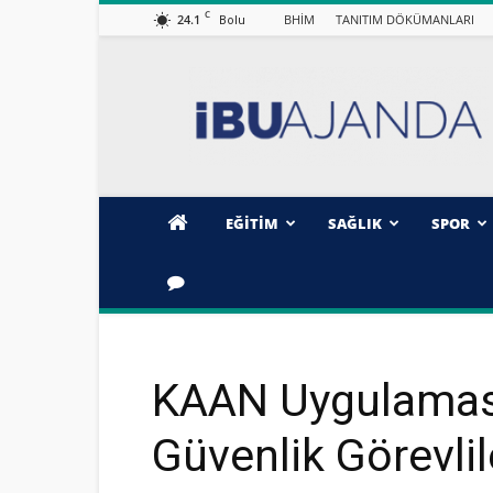
C
24.1
BHİM
TANITIM DÖKÜMANLARI
Bolu
İBÜ/AJANDA
EĞİTİM
SAĞLIK
SPOR
KAAN Uygulamas
Güvenlik Görevlil