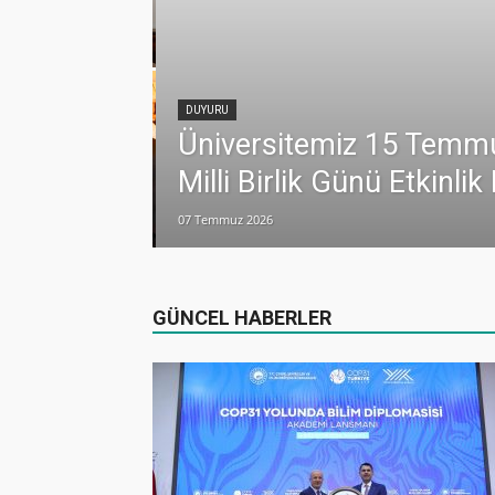
 iş birliği daha
DUYURU
Üniversitemiz 15 Temm
Milli Birlik Günü Etkinli
n 251 Hatim Duası
07 Temmuz 2026
GÜNCEL HABERLER