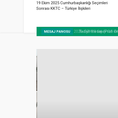
19 Ekim 2025 Cumhurbaşkanlığı Seçimleri
Sonrası KKTC – Türkiye İlişkileri
Taziye mesajı (Prof. Dr
MESAJ PANOSU
in
uz Köşesi açıldı