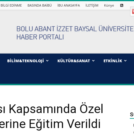
BİLGİ EDİNME
BASINDA BAİBÜ
İBU ANASAYFA
İLETİŞİM
Künye
BİLİM&TEKNOLOJİ
KÜLTÜR&SANAT
ETKİNLİK
ı Kapsamında Özel
S
erine Eğitim Verildi