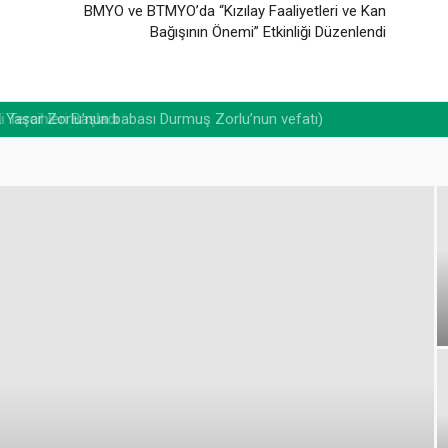
BMYO ve BTMYO’da “Kızılay Faaliyetleri ve Kan
Bağışının Önemi” Etkinliği Düzenlendi
. Yaşar Zorlu’nun babası Durmuş Zorlu’nun vefatı)