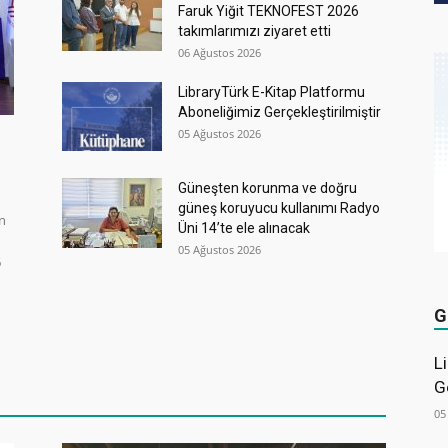
Faruk Yiğit TEKNOFEST 2026
takımlarımızı ziyaret etti
06 Ağustos 2026
LibraryTürk E-Kitap Platformu
Aboneliğimiz Gerçekleştirilmiştir
05 Ağustos 2026
Güneşten korunma ve doğru
güneş koruyucu kullanımı Radyo
in
Üni 14’te ele alınacak
05 Ağustos 2026
6
G
L
G
05