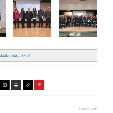
nda.ibu.edu.tr/7nj1
Sonraki İçerik