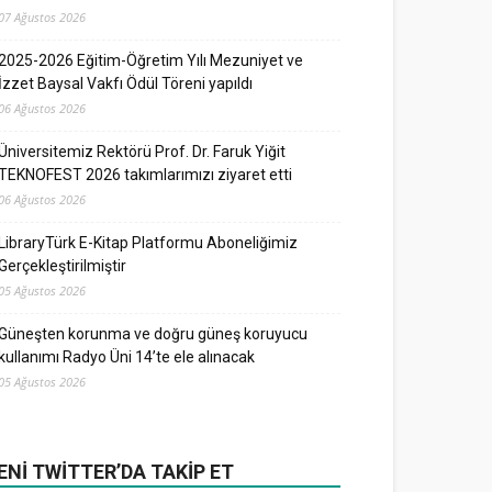
07 Ağustos 2026
2025-2026 Eğitim-Öğretim Yılı Mezuniyet ve
İzzet Baysal Vakfı Ödül Töreni yapıldı
06 Ağustos 2026
Üniversitemiz Rektörü Prof. Dr. Faruk Yiğit
TEKNOFEST 2026 takımlarımızı ziyaret etti
06 Ağustos 2026
LibraryTürk E-Kitap Platformu Aboneliğimiz
Gerçekleştirilmiştir
05 Ağustos 2026
Güneşten korunma ve doğru güneş koruyucu
kullanımı Radyo Üni 14’te ele alınacak
05 Ağustos 2026
ENI TWITTER’DA TAKIP ET