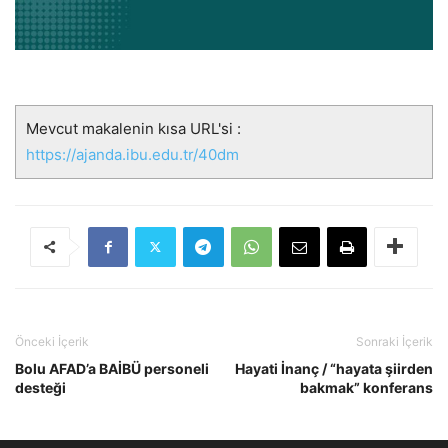
Mevcut makalenin kısa URL'si :
https://ajanda.ibu.edu.tr/40dm
Önceki İçerik
Sonraki İçerik
Bolu AFAD’a BAİBÜ personeli
Hayati İnanç / “hayata şiirden
desteği
bakmak” konferans