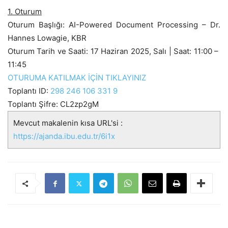
1. Oturum
Oturum Başlığı: AI-Powered Document Processing – Dr.
Hannes Lowagie, KBR
Oturum Tarih ve Saati:
17 Haziran 2025
,
Sal
ı | Saat: 11:00 –
11:45
OTURUMA KATILMAK İÇİN TIKLAYINIZ
Toplantı ID:
298 246 106 331 9
Toplantı Şifre: CL2zp2gM
Mevcut makalenin kısa URL'si :
https://ajanda.ibu.edu.tr/6i1x