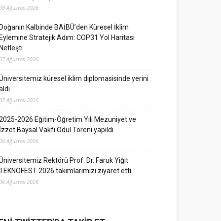
08 Ağustos 2026
Doğanın Kalbinde BAİBÜ’den Küresel İklim
Eylemine Stratejik Adım: COP31 Yol Haritası
Netleşti
07 Ağustos 2026
Üniversitemiz küresel iklim diplomasisinde yerini
aldı
07 Ağustos 2026
2025-2026 Eğitim-Öğretim Yılı Mezuniyet ve
İzzet Baysal Vakfı Ödül Töreni yapıldı
06 Ağustos 2026
Üniversitemiz Rektörü Prof. Dr. Faruk Yiğit
TEKNOFEST 2026 takımlarımızı ziyaret etti
06 Ağustos 2026