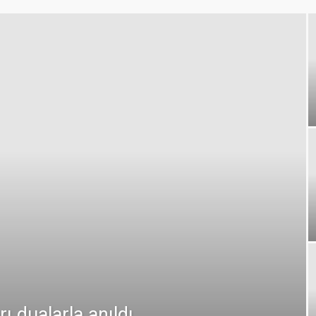
dualarla anıldı