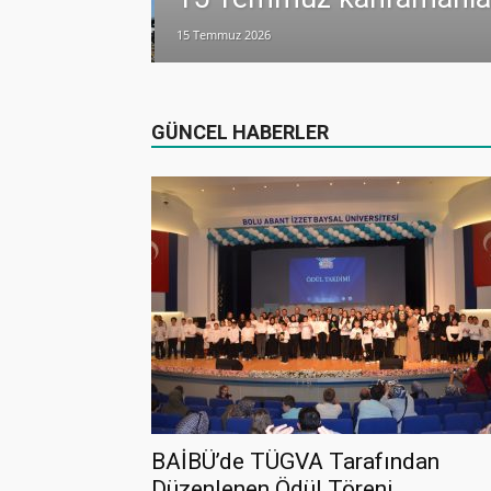
15 Temmuz 2026
lamlı yatırım
GÜNCEL HABERLER
BAİBÜ’de TÜGVA Tarafından
Düzenlenen Ödül Töreni