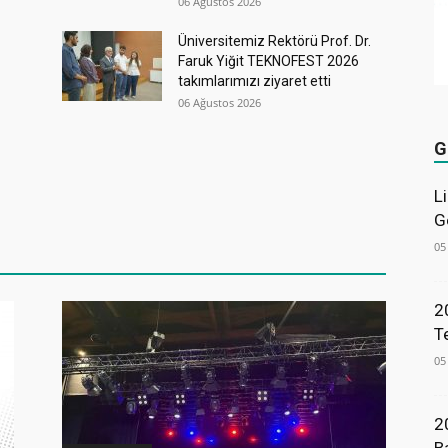
06 Ağustos 2026
Üniversitemiz Rektörü Prof. Dr.
Faruk Yiğit TEKNOFEST 2026
takımlarımızı ziyaret etti
06 Ağustos 2026
G
L
G
05
2
T
05
2