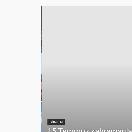
klerde vefa
emmuz
GÜNDEM
15 Temmuz kahramanları 