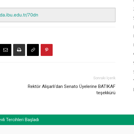
nda.ibu.edu.tr/70dn
Sonraki İçerik
Rektör Alişarlı’dan Senato Üyelerine BATIKAF
teşekkürü
 Tercihleri Başladı
Dr. Yaşar Zorlu’nun babası Durmuş Zorlu’nun vefatı)