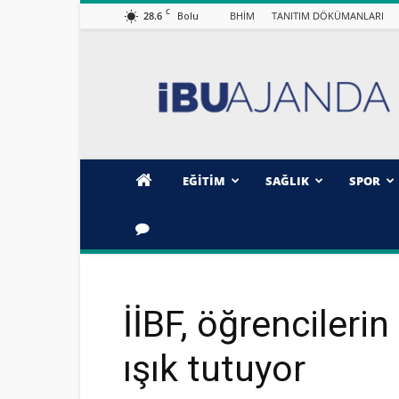
C
28.6
BHİM
TANITIM DÖKÜMANLARI
Bolu
İBÜ/AJANDA
EĞİTİM
SAĞLIK
SPOR
İİBF, öğrencilerin
ışık tutuyor