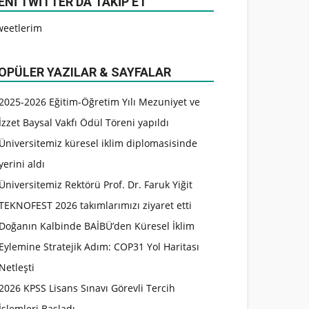
ENI TWITTER’DA TAKIP ET
weetlerim
OPÜLER YAZILAR & SAYFALAR
2025-2026 Eğitim-Öğretim Yılı Mezuniyet ve
İzzet Baysal Vakfı Ödül Töreni yapıldı
Üniversitemiz küresel iklim diplomasisinde
yerini aldı
Üniversitemiz Rektörü Prof. Dr. Faruk Yiğit
TEKNOFEST 2026 takımlarımızı ziyaret etti
Doğanın Kalbinde BAİBÜ’den Küresel İklim
Eylemine Stratejik Adım: COP31 Yol Haritası
Netleşti
2026 KPSS Lisans Sınavı Görevli Tercih
İşlemleri Başladı