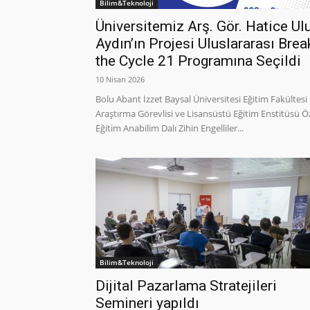
Bilim&Teknoloji
Üniversitemiz Arş. Gör. Hatice Ul
Aydın’ın Projesi Uluslararası Brea
the Cycle 21 Programına Seçildi
10 Nisan 2026
Bolu Abant İzzet Baysal Üniversitesi Eğitim Fakültesi
Araştırma Görevlisi ve Lisansüstü Eğitim Enstitüsü Ö
Eğitim Anabilim Dalı Zihin Engelliler...
Bilim&Teknoloji
Dijital Pazarlama Stratejileri
Semineri yapıldı