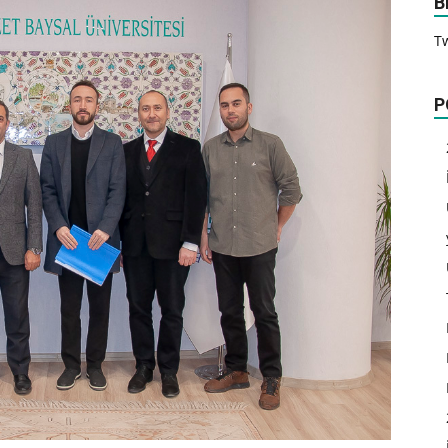
B
T
P