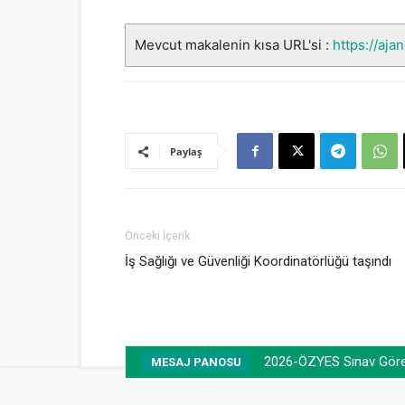
Mevcut makalenin kısa URL'si :
https://aja
Paylaş
Önceki İçerik
İş Sağlığı ve Güvenliği Koordinatörlüğü taşındı
2026-ÖZYES Sınav Görevli
Taziye mesajı (Prof. 
MESAJ PANOSU