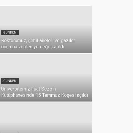
GÜNDEM
Rektörümüz, şehit aileleri ve gaziler
onuruna verilen yemeğe katıldı
GÜNDEM
Üniversitemiz Fuat Sezgin
Kütüphanesinde 15 Temmuz Köşesi açıldı
GÜNDEM
15 Temmuz