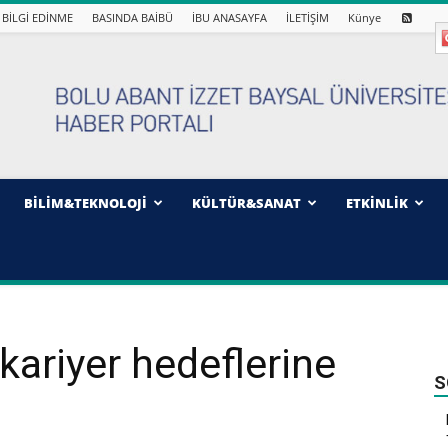
BİLGİ EDİNME
BASINDA BAİBÜ
İBU ANASAYFA
İLETİŞİM
Künye
BİLİM&TEKNOLOJİ
KÜLTÜR&SANAT
ETKİNLİK
 kariyer hedeflerine
S