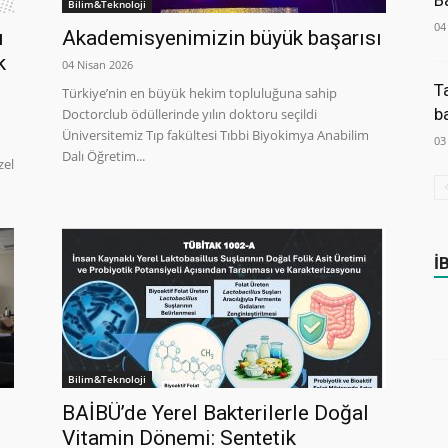
B
Bilim&Teknoloji
04
u
Akademisyenimizin büyük başarısı
k
04 Nisan 2026
T
Türkiye’nin en büyük hekim topluluğuna sahip
b
Doctorclub ödüllerinde yılın doktoru seçildi
Üniversitemiz Tıp fakültesi Tıbbi Biyokimya Anabilim
03
Dalı Öğretim...
zel
İ
Bilim&Teknoloji
BAİBÜ’de Yerel Bakterilerle Doğal
Vitamin Dönemi: Sentetik