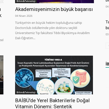
B
Bilim&Teknoloji
04
u
Akademisyenimizin büyük başarısı
k
04 Nisan 2026
T
Türkiye’nin en büyük hekim topluluğuna sahip
b
Doctorclub ödüllerinde yılın doktoru seçildi
Üniversitemiz Tıp fakültesi Tıbbi Biyokimya Anabilim
03
Dalı Öğretim...
zel
İ
Bilim&Teknoloji
BAİBÜ’de Yerel Bakterilerle Doğal
Vitamin Dönemi: Sentetik