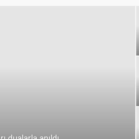
dualarla anıldı