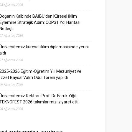
08 Ağustos 2026
Doğanın Kalbinde BAİBÜ’den Küresel İklim
Eylemine Stratejik Adım: COP31 Yol Haritası
Netleşti
07 Ağustos 2026
Üniversitemiz küresel iklim diplomasisinde yerini
aldı
07 Ağustos 2026
2025-2026 Eğitim-Öğretim Yılı Mezuniyet ve
İzzet Baysal Vakfı Ödül Töreni yapıldı
06 Ağustos 2026
Üniversitemiz Rektörü Prof. Dr. Faruk Yiğit
TEKNOFEST 2026 takımlarımızı ziyaret etti
06 Ağustos 2026