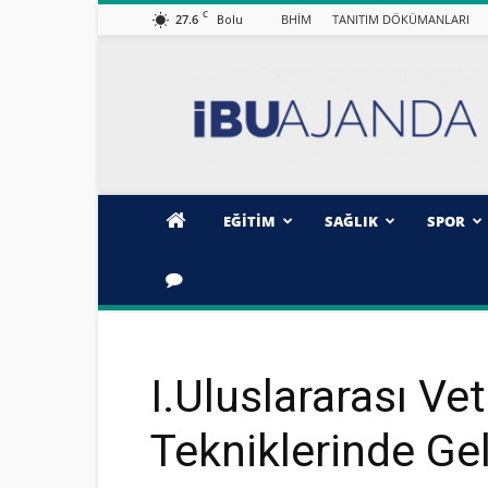
C
27.6
BHİM
TANITIM DÖKÜMANLARI
Bolu
İBÜ/AJANDA
EĞİTİM
SAĞLIK
SPOR
I.Uluslararası Vet
Tekniklerinde Ge