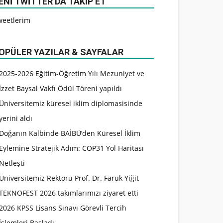
ENI TWITTER’DA TAKIP ET
weetlerim
OPÜLER YAZILAR & SAYFALAR
2025-2026 Eğitim-Öğretim Yılı Mezuniyet ve
İzzet Baysal Vakfı Ödül Töreni yapıldı
Üniversitemiz küresel iklim diplomasisinde
yerini aldı
Doğanın Kalbinde BAİBÜ’den Küresel İklim
Eylemine Stratejik Adım: COP31 Yol Haritası
Netleşti
Üniversitemiz Rektörü Prof. Dr. Faruk Yiğit
TEKNOFEST 2026 takımlarımızı ziyaret etti
2026 KPSS Lisans Sınavı Görevli Tercih
İşlemleri Başladı