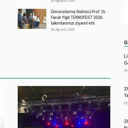
06 Ağustos 2026
Üniversitemiz Rektörü Prof. Dr.
Faruk Yiğit TEKNOFEST 2026
takımlarımızı ziyaret etti
06 Ağustos 2026
G
L
G
05
2
T
05
2