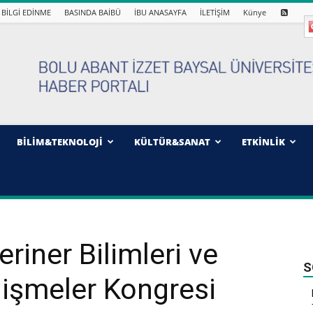
BİLGİ EDİNME
BASINDA BAİBÜ
İBU ANASAYFA
İLETİŞİM
Künye
BİLİM&TEKNOLOJİ
KÜLTÜR&SANAT
ETKİNLİK
eriner Bilimleri ve
S
lişmeler Kongresi