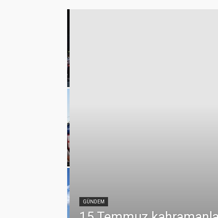
klerde vefa
emmuz
GÜNDEM
15 Temmuz kahramanları 