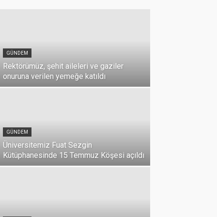
GÜNDEM
Rektörümüz, şehit aileleri ve gaziler
onuruna verilen yemeğe katıldı
GÜNDEM
Üniversitemiz Fuat Sezgin
Kütüphanesinde 15 Temmuz Köşesi açıldı
GÜNDEM
15 Temmuz