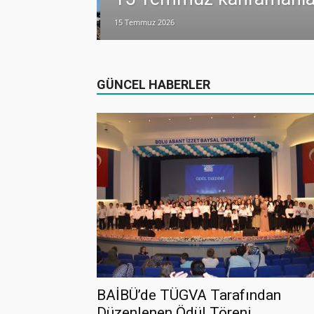
15 Temmuz 2026
lamlı yatırım
GÜNCEL HABERLER
BAİBÜ’de TÜGVA Tarafından
Düzenlenen Ödül Töreni