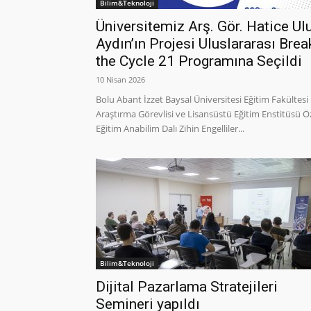
Bilim&Teknoloji
Üniversitemiz Arş. Gör. Hatice Ul
Aydın’ın Projesi Uluslararası Brea
the Cycle 21 Programına Seçildi
10 Nisan 2026
Bolu Abant İzzet Baysal Üniversitesi Eğitim Fakültesi
Araştırma Görevlisi ve Lisansüstü Eğitim Enstitüsü Ö
Eğitim Anabilim Dalı Zihin Engelliler...
Bilim&Teknoloji
Dijital Pazarlama Stratejileri
Semineri yapıldı